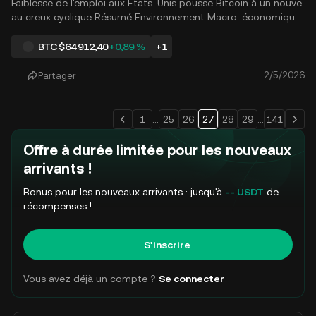
Faiblesse de l'emploi aux États-Unis pousse Bitcoin à un nouve
au creux cyclique Résumé Environnement Macro-économique
: Les négociations entre les États-Unis et l'Iran, initialement pré
vues pour le 6e et précédemment menacées d'échec après les
BTC
$64 912,40
+0,89 %
+1
menaces américaines de se retirer, ont temporairement.
2/5/2026
Partager
1
...
25
26
27
28
29
...
141
Offre à durée limitée pour les nouveaux
arrivants !
Bonus pour les nouveaux arrivants : jusqu'à
-- USDT
de
récompenses !
S'inscrire
Vous avez déjà un compte ?
Se connecter