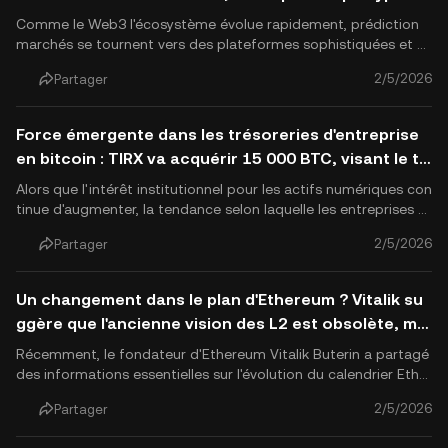
Comme le Web3 l'écosystème évolue rapidement, prédiction
marchés se tournent vers des plateformes sophistiquées et b
asées sur les données, intégrant les dynamiques sociales, au li
2/5/2026
Partager
eu du simple pari événementiel. Récemment, Avis, une platefor
me de marché des prédictions décentralisée, a annoncé l'ach.
Force émergente dans les trésoreries d'entreprise
en bitcoin : TIRX va acquérir 15 000 BTC, visant le to
p 10 mondial
Alors que l'intérêt institutionnel pour les actifs numériques con
tinue d'augmenter, la tendance selon laquelle les entreprises ut
ilisent la cryptomonnaie comme actif de réserve se propage à
2/5/2026
Partager
l'échelle mondiale. Récemment, une décision stratégique maje
ure prise par l'entreprise cotée à la Bourse de N.
Un changement dans le plan d'Ethereum ? Vitalik su
ggère que l'ancienne vision des L2 est obsolète, me
ttant l'accent sur la diversité fonctionnelle
Récemment, le fondateur d'Ethereum Vitalik Buterin a partagé
des informations essentielles sur l'évolution du calendrier Ether
eum via les plateformes sociales et des articles récents. Il a ex
2/5/2026
Partager
plicitement souligné que la vision initiale des Layer 2 (L2) en ta
nt que « shards marqués » d'Ethereum n'est.