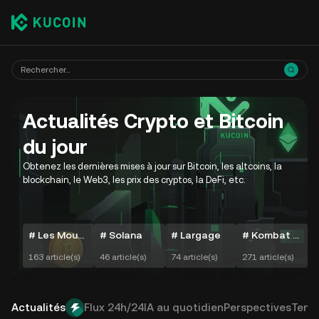
Actualités Crypto et Bitcoin
du jour
Obtenez les dernières mises à jour sur Bitcoin, les altcoins, la
blockchain, le Web3, les prix des cryptos, la DeFi, etc.
# Les Mouvements Quotidiens de Crypto
# Solana
# Largage
# Kombat Hamster
163 article(s)
46 article(s)
74 article(s)
271 article(s)
7
Actualités
Flux 24h/24
IA au quotidien
Perspectives
Tend