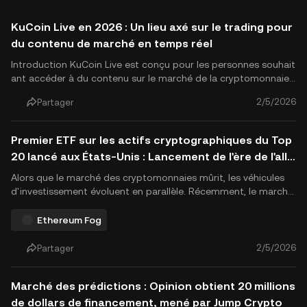
KuCoin Live en 2026 : Un lieu axé sur le trading pour
du contenu de marché en temps réel
Introduction KuCoin Live est conçu pour les personnes souhait
ant accéder à du contenu sur le marché de la cryptomonnaie
en temps réel, là où l'analyse, les discussions et l'apprentissage
2/5/2026
Partager
se déroulent pendant que les marchés évoluent. Soutenu par
l'écosystème de l'échange KuCoin, KuCoin Live dépasse.
Premier ETF sur les actifs cryptographiques du Top
20 lancé aux États-Unis : Lancement de l'ère de l'allo
cation d'actifs cryptographiques de masse en un se
Alors que le marché des cryptomonnaies mûrit, les véhicules
ul clic
d'investissement évoluent en parallèle. Récemment, le marché
américain a atteint un jalon important avec le lancement officie
l du premier ETF couvrant les 20 actifs cryptographiques les pl
Ethereum Fog
us importants en termes de capitalisation boursière.
2/5/2026
Partager
Marché des prédictions : Opinion obtient 20 millions
de dollars de financement, mené par Jump Crypto