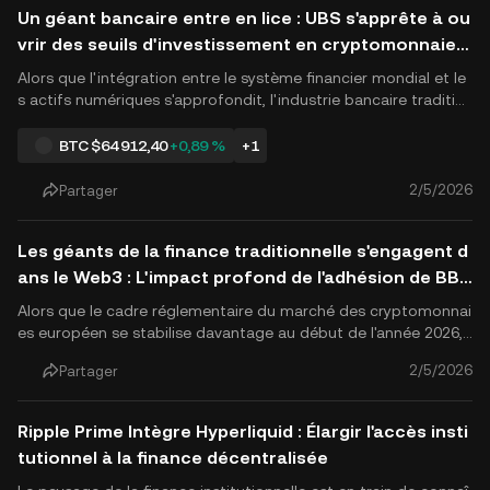
Un géant bancaire entre en lice : UBS s'apprête à ou
vrir des seuils d'investissement en cryptomonnaie p
our les clients privés
Alors que l'intégration entre le système financier mondial et le
s actifs numériques s'approfondit, l'industrie bancaire traditio
nnelle traverse une transformation profonde. Au début de l'an
née 2026, le groupe UBS, l'une des plus grandes institutions m
BTC
$64 912,40
+0,89 %
+1
ondiales de gestion de patrimoine, a annoncé son.
2/5/2026
Partager
Les géants de la finance traditionnelle s'engagent d
ans le Web3 : L'impact profond de l'adhésion de BBV
A à l'alliance Qivalis
Alors que le cadre réglementaire du marché des cryptomonnai
es européen se stabilise davantage au début de l'année 2026, l
es géants bancaires traditionnels s'engagent plus fréquemme
2/5/2026
Partager
nt dans l'espace des actifs numériques. Récemment, BBVA, de
uxième plus grande banque d'Espagne, a officiellement annon
c.
Ripple Prime Intègre Hyperliquid : Élargir l'accès insti
tutionnel à la finance décentralisée