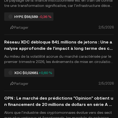
Le paysage de la finance institutionnelle est en train de connaî
tre une transformation significative, car l'infrastructure décent
ralisée devient de plus en plus compatible avec les processus
de trading traditionnels. Le 4 février 2026, Ripple a officielleme
HYPE
$56,589
-0,36 %
nt annoncé que sa plateforme de courtage e.
2/5/2026
Partager
Réseau XDC débloque 841 millions de jetons : Une a
nalyse approfondie de l'impact à long terme des ch
angements d'offre sur les tendances des prix XDC
Au milieu de la volatilité accrue du marché caractérisée par le
premier trimestre 2026, les événements de mise en circulation
massive de jetons sont devenus un point focal pour les investi
sseurs stratégiques. Selon les dernières données de surveillanc
XDC
$0,02681
+0,60 %
e en chaîne, Réseau XDC (XDC) a accompli un débl.
2/5/2026
Partager
OPN : Le marché des prédictions "Opinion" obtient u
n financement de 20 millions de dollars en série A m
ené par Jump Crypto pour remodeler les écosystèm
Alors que l'industrie des cryptomonnaies évolue vers des sect
es sur la chaîne
eurs plus verticaux et fonctionnels, les marchés de prévision, c