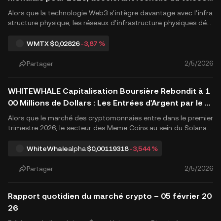
m décentralisé
Alors que la technologie Web3 s'intègre davantage avec l'infra
structure physique, les réseaux d'infrastructure physiques déc
entralisés (DePIN) sont apparus comme un pilier essentiel du m
arché des cryptomonnaies en 2026. Récemment, World Mobile
WMTX
$0,02826
-3,87 %
(WMTX) a officiellement lancé son Carte stratégique d'e.
2/5/2026
Partager
WHITEWHALE Capitalisation Boursière Rebondit à 1
00 Millions de Dollars : Les Entrées d'Argent par le C
réateur du Token Suscitent un Intérêt du Marché
Alors que le marché des cryptomonnaies entre dans le premier
trimestre 2026, le secteur des Meme Coins au sein du Solana
l'écosystème a à nouveau démontré une extrême volatilité et
des niveaux élevés d'engagement social. Récemment, BALLEN
alpha
WhiteWhale
$0,00119318
-3,544 %
CETTE (The White Whale), un projet hautement médiatique q
ui a.
2/5/2026
Partager
Rapport quotidien du marché crypto – 05 février 20
26