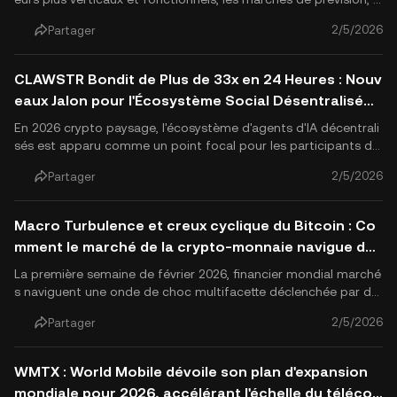
onsidérés comme des centres clés pour capter l'"intelligence
2/5/2026
Partager
collective", connaissent une nouvelle vague d'intérêt des capit
aux. Récemment, la plateforme de prévision décentr.
CLAWSTR Bondit de Plus de 33x en 24 Heures : Nouv
eaux Jalon pour l'Écosystème Social Désentralisé
d'Agent IA
En 2026 crypto paysage, l'écosystème d'agents d'IA décentrali
sés est apparu comme un point focal pour les participants du
marché. Récemment, CLAWSTR, le jeton natif du réseau social
2/5/2026
Partager
décentralisé Clawstr—construit sur le protocole Nostr—a livré
une performance explosive. Selon les données du marché,.
Macro Turbulence et creux cyclique du Bitcoin : Co
mment le marché de la crypto-monnaie navigue dan
s l'aversion au risque
La première semaine de février 2026, financier mondial marché
s naviguent une onde de choc multifacette déclenchée par de
s tensions géopolitiques, des données économiques divergent
2/5/2026
Partager
es et un changement fondamental dans le secteur technologi
que. Pour les investisseurs en cryptomonnaie, cette période a .
WMTX : World Mobile dévoile son plan d'expansion
mondiale pour 2026, accélérant l'échelle du téléco