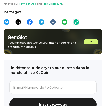
refer to our
Terms of Use
and
Risk Disclosure
.
Partagez
GemSlot
→
Accomplissez des tâches pour
gagner des jetons
gratuits
chaque jour
Un détenteur de crypto sur quatre dans le
monde utilise KuCoin
Inscrivez-vous