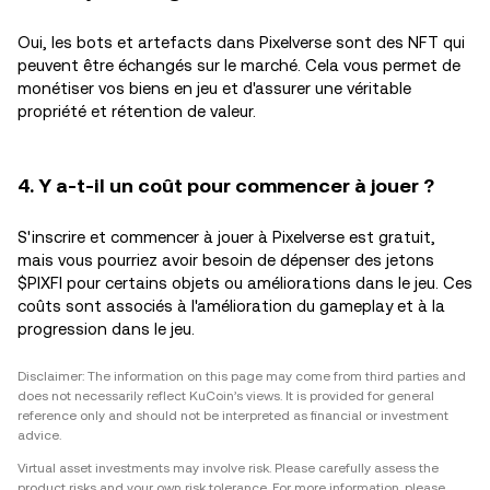
Oui, les bots et artefacts dans Pixelverse sont des NFT qui
peuvent être échangés sur le marché. Cela vous permet de
monétiser vos biens en jeu et d'assurer une véritable
propriété et rétention de valeur.
4. Y a-t-il un coût pour commencer à jouer ?
S'inscrire et commencer à jouer à Pixelverse est gratuit,
mais vous pourriez avoir besoin de dépenser des jetons
$PIXFI pour certains objets ou améliorations dans le jeu. Ces
coûts sont associés à l'amélioration du gameplay et à la
progression dans le jeu.
Disclaimer: The information on this page may come from third parties and
does not necessarily reflect KuCoin’s views. It is provided for general
reference only and should not be interpreted as financial or investment
advice.
Virtual asset investments may involve risk. Please carefully assess the
product risks and your own risk tolerance. For more information, please