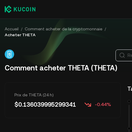
Accueil
/
Comment acheter de la cryptomonnaie
/
Acheter THETA
R
Comment acheter THETA (THETA)
T
Prix de THETA (24 h)
$
0.136039995299341
-0.44%