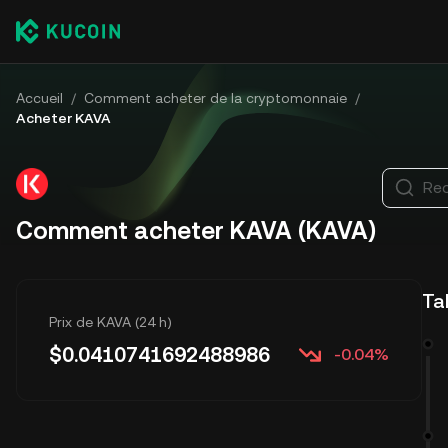
Accueil
/
Comment acheter de la cryptomonnaie
/
Acheter KAVA
Rec
Comment acheter KAVA (KAVA)
Ta
Prix de KAVA (24 h)
$
0.0410741692488986
-0.04%