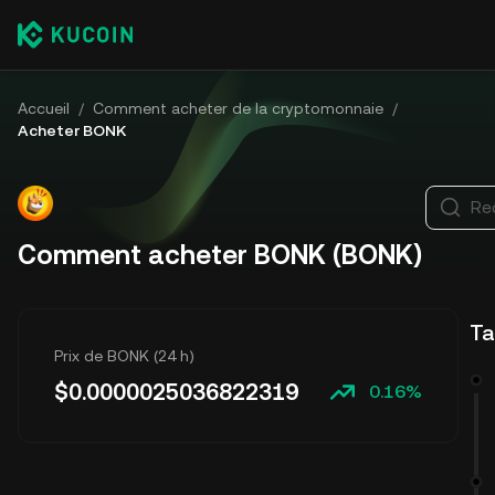
Accueil
/
Comment acheter de la cryptomonnaie
/
Acheter BONK
Re
Comment acheter BONK (BONK)
Ta
Prix de BONK (24 h)
$
0.0000025036822319
0.16%