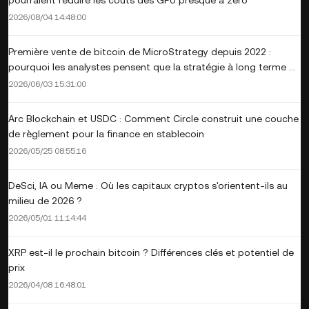
2026/08/04 14:48:00
Première vente de bitcoin de MicroStrategy depuis 2022 :
pourquoi les analystes pensent que la stratégie à long terme de
HODL reste intacte
2026/06/03 15:31:00
Arc Blockchain et USDC : Comment Circle construit une couche
de règlement pour la finance en stablecoin
2026/05/25 08:55:16
DeSci, IA ou Meme : Où les capitaux cryptos s'orientent-ils au
milieu de 2026 ?
2026/05/01 11:14:44
XRP est-il le prochain bitcoin ? Différences clés et potentiel de
prix
2026/04/08 16:48:01