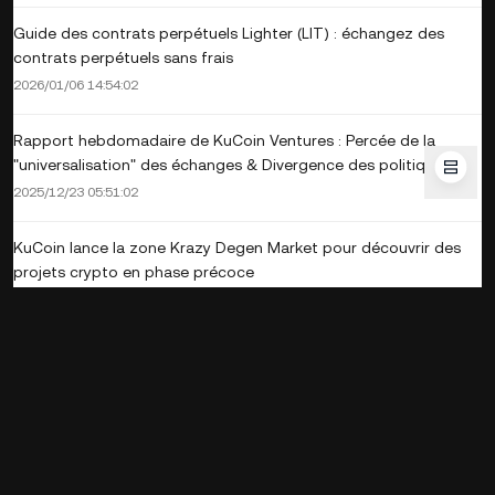
Guide des contrats perpétuels Lighter (LIT) : échangez des
contrats perpétuels sans frais
2026/01/06 14:54:02
Rapport hebdomadaire de KuCoin Ventures : Percée de la
"universalisation" des échanges & Divergence des politiques
macroéconomiques; PayFi & Stablecoins dominent les nouvelles
2025/12/23 05:51:02
tendances du marché primaire
KuCoin lance la zone Krazy Degen Market pour découvrir des
projets crypto en phase précoce
2025/01/18 13:35:15
Entreprise