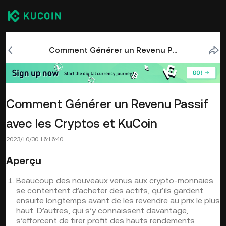
Comment Générer un Revenu Passif avec les Cryptos et KuCoin
Comment Générer un Revenu Passif
avec les Cryptos et KuCoin
2023/10/30 16:16:40
Aperçu
Beaucoup des nouveaux venus aux crypto-monnaies
se contentent d’acheter des actifs, qu’ils gardent
ensuite longtemps avant de les revendre au prix le plus
haut. D’autres, qui s’y connaissent davantage,
s’efforcent de tirer profit des hauts rendements