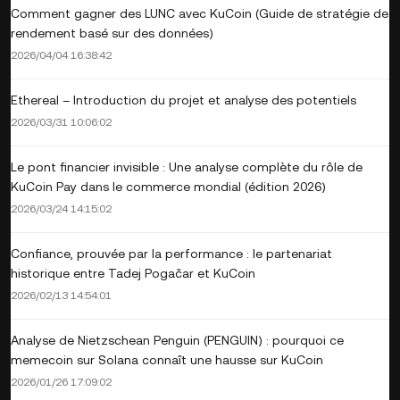
Comment gagner des LUNC avec KuCoin (Guide de stratégie de
rendement basé sur des données)
2026/04/04 16:38:42
Ethereal – Introduction du projet et analyse des potentiels
2026/03/31 10:06:02
Le pont financier invisible : Une analyse complète du rôle de
KuCoin Pay dans le commerce mondial (édition 2026)
2026/03/24 14:15:02
Confiance, prouvée par la performance : le partenariat
historique entre Tadej Pogačar et KuCoin
2026/02/13 14:54:01
Analyse de Nietzschean Penguin (PENGUIN) : pourquoi ce
memecoin sur Solana connaît une hausse sur KuCoin
2026/01/26 17:09:02