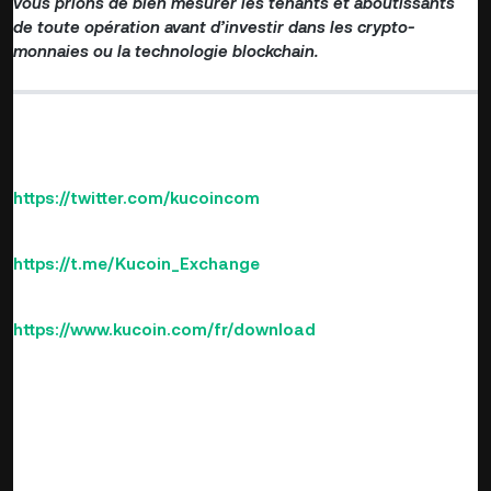
vous prions de bien mesurer les tenants et aboutissants
de toute opération avant d’investir dans les crypto-
monnaies ou la technologie blockchain.
Trouvez la prochaine pépite crypto sur KuCoin !
Suivez-nous sur Twitter >>>
https://twitter.com/kucoincom
Rejoignez-nous sur Telegram >>>
https://t.me/Kucoin_Exchange
Téléchargez l'application KuCoin >>>
https://www.kucoin.com/fr/download