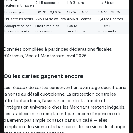
Délai de
2-15 secondes
1 à 3 jours
1 à 3 jours
règlement moyen
Frais moyen
0,01 % - 0,10 %
1,5 % - 3,5 %
1,5 % - 3,5 %
Utilisateurs actifs
~250 M de wallets
4,5 Md+ cartes
3,4 Md+ cartes
Acceptation par
Limité mais en
130 M+
100 M+
les marchands
croissance
merchants
merchants
Données compilées à partir des déclarations fiscales
d'Artemis, Visa et Mastercard, avril 2026.
Où les cartes gagnent encore
Les réseaux de cartes conservent un avantage décisif dans
la vente au détail quotidienne. La protection contre les
rétrofacturations, l'assurance contre la fraude et
l'intégration universelle chez les Merchant restent inégalés.
Les stablecoins ne remplacent pas encore l'expérience de
paiement par simple contact dans un café — elles
remplacent les virements bancaires, les services de change