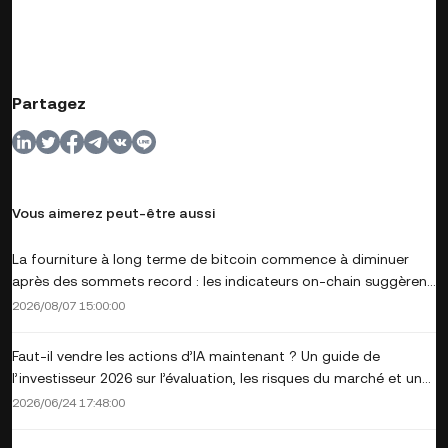
Partagez
Vous aimerez peut-être aussi
La fourniture à long terme de bitcoin commence à diminuer
après des sommets record : les indicateurs on-chain suggèrent
un possible plancher pour le BTC
2026/08/07 15:00:00
Faut-il vendre les actions d’IA maintenant ? Un guide de
l’investisseur 2026 sur l’évaluation, les risques du marché et une
rotation du capital plus intelligente
2026/06/24 17:48:00