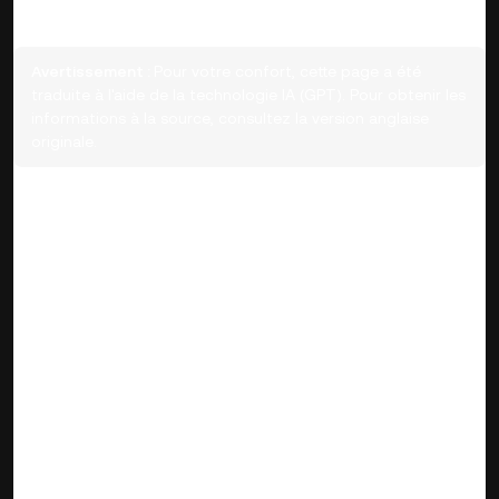
Avertissement :
Pour votre confort, cette page a été
traduite à l'aide de la technologie IA (GPT). Pour obtenir les
informations à la source, consultez la version anglaise
originale.