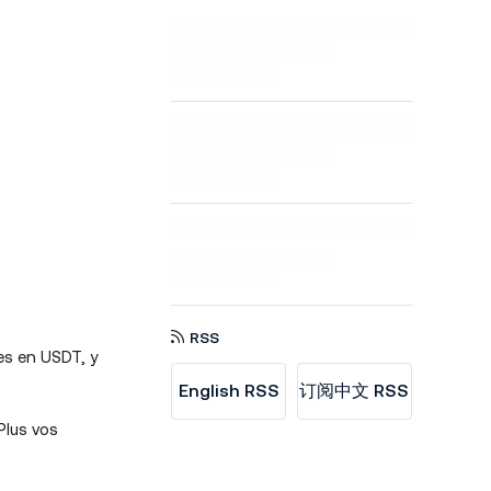
RSS
es en USDT, y
English RSS
订阅中文 RSS
Plus vos