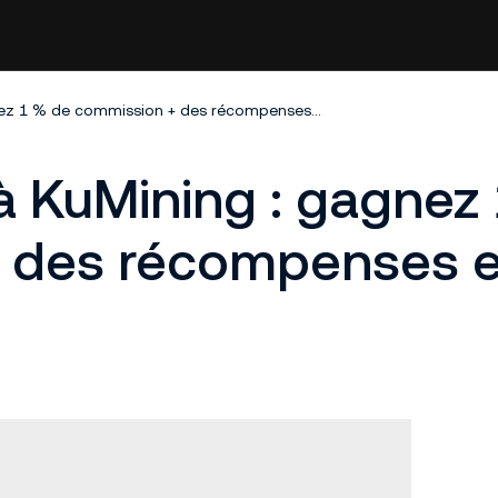
Invitez des amis à KuMining : gagnez 1 % de commission + des récompenses en USDT
 à KuMining : gagnez
+ des récompenses 