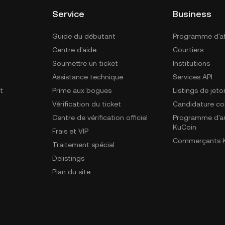
Service
Business
Guide du débutant
Programme d'aff
Centre d'aide
Courtiers
Soumettre un ticket
Institutions
Assistance technique
Services API
t
Prime aux bogues
Listings de jeto
Vérification du ticket
Candidature c
Centre de vérification officiel
Programme d'a
KuCoin
Frais et VIP
Commerçants K
Traitement spécial
Delistings
Plan du site