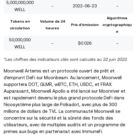
5,000,000,000
-
2022-06-23
-
WELL
Algorithme
Tokens en
Volume de 24
Prix d'émission
cryptographiqu
circulation
heures
e
50,000,000
-
$0.026
-
WELL
*Les chiffres des indicateurs clés sont calculés au 22 juin 2022.
Moonwell Artemis est un protocole ouvert de prêt et
d'emprunt DeFi sur Moonbeam. Au lancement, Moonwell
supportera DOT, GLMR, wBTC, ETH, USDC, et FRAX.
Auparavant, Moonwell Apollo a été lancé sur Moonriver et
est rapidement devenu le plus grand protocole DeFi dans
l'écosystème plus large de Polkadot, avec plus de 300
millions de dollars de TVL. La communauté Moonwell se
concentre sur la sécurité et la sûreté des fonds des
utilisateurs, avec de multiples audits et un programme de
primes aux bugs en partenariat avec ImmuneFi.