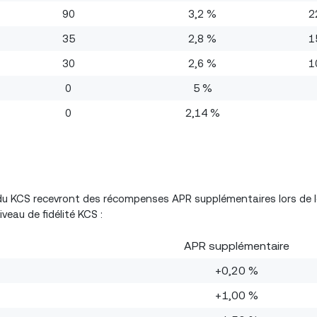
90
3,2 %
2
35
2,8 %
1
30
2,6 %
1
0
5 %
0
2,14 %
 du KCS recevront des récompenses APR supplémentaires lors de l
veau de fidélité KCS :
APR supplémentaire
+0,20 %
+1,00 %