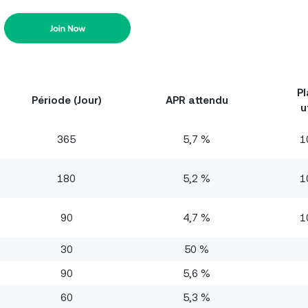
Pl
Période (Jour)
APR attendu
u
365
5,7 %
1
180
5,2 %
1
90
4,7 %
1
30
50 %
90
5,6 %
60
5,3 %