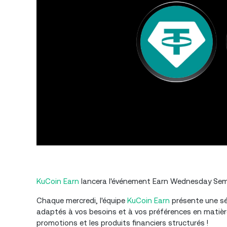
KuCoin Earn
lancera l'événement Earn Wednesday Semai
Chaque mercredi, l'équipe
KuCoin Earn
présente une sér
adaptés à vos besoins et à vos préférences en matière 
promotions et les produits financiers structurés !