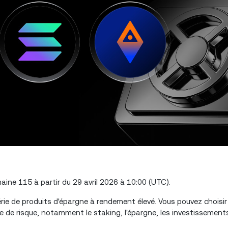
ne 115 à partir du 29 avril 2026 à 10:00 (UTC).
ie de produits d'épargne à rendement élevé. Vous pouvez choisir 
de risque, notamment le staking, l'épargne, les investissements 