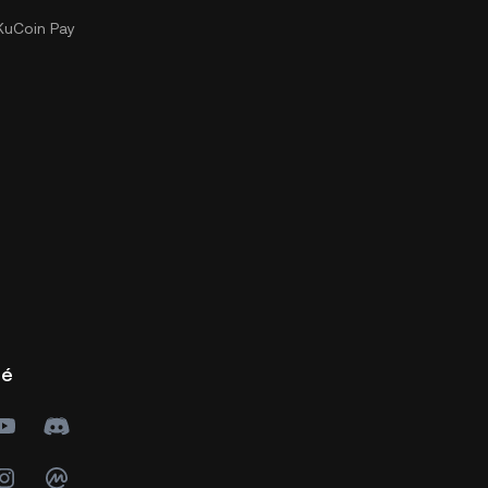
uCoin Pay
té