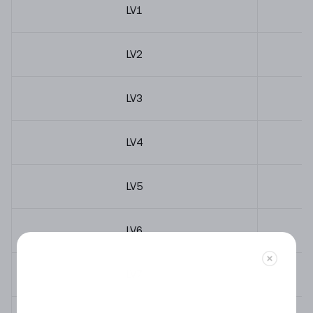
LV
1
LV
2
LV
3
LV
4
LV
5
LV
6
LV
7