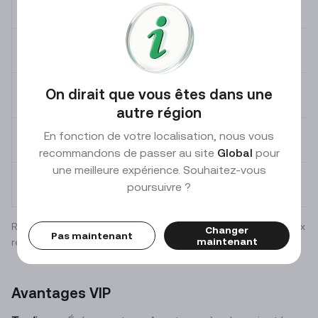
LV
8
LV
9
On dirait que vous êtes dans une
LV
10
autre région
En fonction de votre localisation, nous vous
LV
11
recommandons de passer au site
Global
pour
une meilleure expérience. Souhaitez-vous
LV
12
poursuivre ?
Remarque : les frais varient selon la crypto. Reportez-vous aux
Changer
Pas maintenant
maintenant
résultats de la transaction pour connaître les frais facturés.
Avantages VIP