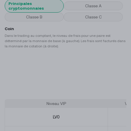
Principales
Classe A
cryptomonnaies
Classe B
Classe C
Coin
Dans le trading au comptant, le niveau de frais pour une paire est
déterminé par la monnaie de base (à gauche). Les frais sont facturés dans
la monnaie de cotation (à droite).
Niveau VIP
Vo
LV
0