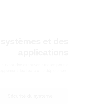
 systèmes et des
applications
suivant des directives strictes pour le
oppement, les tests et le déploiement.
Sécurité du système