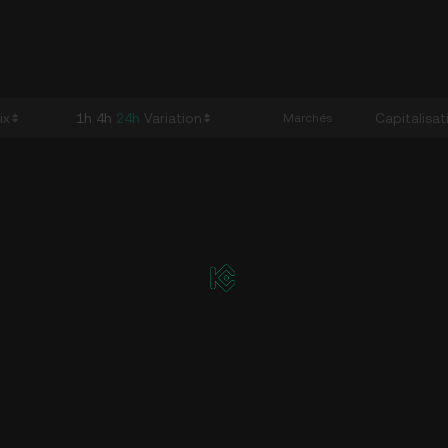
ix
1h
4h
24h
Variation
Capitalisat
Marchés