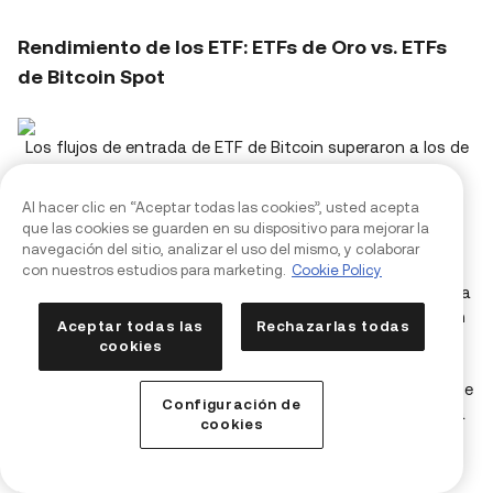
Rendimiento de los ETF: ETFs de Oro vs. ETFs
de Bitcoin Spot
Los flujos de entrada de ETF de Bitcoin superaron a los de
ETF de oro el 16 de diciembre de 2024 | Fuente:
Investigación de K33
Al hacer clic en “Aceptar todas las cookies”, usted acepta
que las cookies se guarden en su dispositivo para mejorar la
El 16 de diciembre de 2024, los ETF de Bitcoin en los
navegación del sitio, analizar el uso del mismo, y colaborar
Estados Unidos alcanzaron $129 mil millones en activos
con nuestros estudios para marketing.
Cookie Policy
bajo gestión (AUM), superando a los ETF de oro por primera
vez, según K33 Research. Esta cifra incluye ETFs de Bitcoin
Aceptar todas las
Rechazarlas todas
spot, así como ETFs de Bitcoin basados en derivados. Eric
cookies
Balchunas de Bloomberg señaló que, aunque el total
combinado de ETF de Bitcoin es de $130 mil millones frente
Configuración de
a $128 mil millones de ETF de oro, el oro aún mantiene una
cookies
ligera ventaja en las comparaciones de ETF spot.
Los ETFs de Bitcoin han experimentado un crecimiento