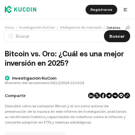
Registrarse
Inicio
Investigación KuCoin
Inteligencia de mercado
Detalles
Buscar
Bitcoin vs. Oro: ¿Cuál es una mejor
inversión en 2025?
Investigación KuCoin
Momento del lanzamiento:
24/12/2024 10:14:24
Compartir
Descubra cómo se comparan Bitcoin y el oro como activos de
preservación de la riqueza en este informe de investigación, analizando
su rendimiento histórico, capacidades de cobertura contra la inflación y
creciente adopción en ETFs y reservas estratégicas.