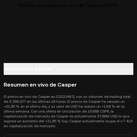
Gráfico de precios en vivo de Casper (CSPR)
Información general
Acerca de Casper
Análisis
Preguntas
Resumen en vivo de Casper
El precio en vivo de Casper es 0,002248 $, con un volumen de trading total
de $ 266.207 en las últimas 24 horas. El precio de Casper ha variado un
+21,95 % en el último día, y su valor de USD ha subido un +19,8 % en la
última semana. Con una oferta en circulación de 16.66B CSPR, la
capitalización de mercado de Casper es actualmente 37,86M USD, lo que
supone un aumento del +21,95 % hoy. Casper actualmente ocupa el n.º 419
en capitalización de mercado.