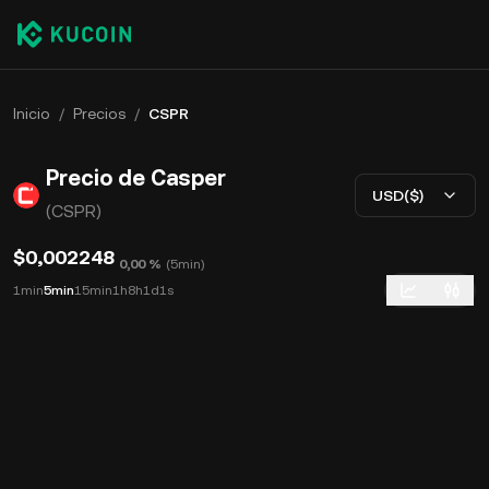
Inicio
/
Precios
/
CSPR
Precio de Casper
USD($)
(CSPR)
$0,002248
0,00 %
(
5min
)
1min
5min
15min
1h
8h
1d
1s