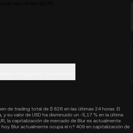
os en vivo de Blur (BLUR)
álisis
Preguntas frecuentes
en de trading total de $ 826 en las últimas 24 horas. El
a, y su valor de USD ha disminuido un -5,17 % en la última
UR, la capitalización de mercado de Blur es actualmente
oy. Blur actualmente ocupa el n.º 409 en capitalización de