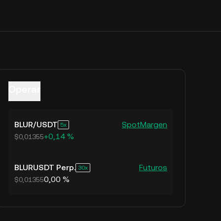
Operar
BLUR
/
USDT
Spot
Margen
5
+0,14 %
$0,01355
BLURUSDT Perp.
Futuros
30
0,00 %
$0,01355