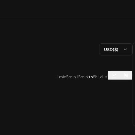
USD($)
1min
5min
15min
1h
8h
1d
1s