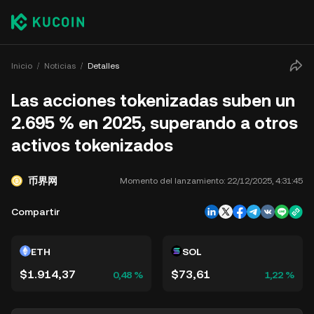
Inicio
Noticias
Detalles
Las acciones tokenizadas suben un
2.695 % en 2025, superando a otros
activos tokenizados
币界网
Momento del lanzamiento:
22/12/2025, 4:31:45
Compartir
ETH
SOL
$1.914,37
$73,61
0,48 %
1,22 %