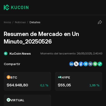
Inicio
Noticias
Detalles
Resumen de Mercado en Un
Minuto_20250526
KuCoin News
Momento del lanzamiento:
26/05/2025, 2:40:43
Compartir
BTC
HYPE
$64.948,80
$55,05
0,1 %
1,95 %
VIRTUAL