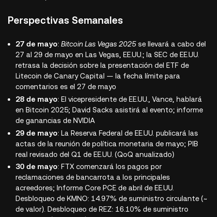
Perspectivas Semanales
27 de mayo
:
Bitcoin Las Vegas 2025
se llevará a cabo del
27 al 29 de mayo en Las Vegas, EE.UU.; la SEC de EE.UU.
retrasa la decisión sobre la presentación del ETF de
Litecoin de Canary Capital — la fecha límite para
comentarios es el 27 de mayo
28 de mayo
: El vicepresidente de EE.UU., Vance, hablará
en Bitcoin 2025; David Sacks asistirá al evento; informe
de ganancias de NVIDIA
29 de mayo
: La Reserva Federal de EE.UU. publicará las
actas de la reunión de política monetaria de mayo; PIB
real revisado del Q1 de EE.UU. (QoQ anualizado)
30 de mayo
: FTX comenzará los pagos por
reclamaciones de bancarrota a los principales
acreedores; Informe Core PCE de abril de EE.UU.
Desbloqueo de KMNO: 14.97% de suministro circulante (~
de valor).
Desbloqueo de REZ: 16.10% de suministro