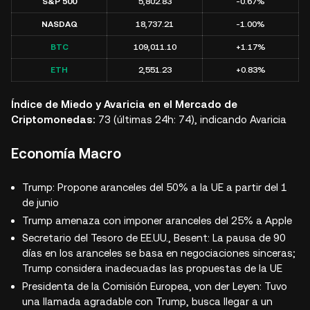
S&P 500
5,802.83
-0.67%
NASDAQ
18,737.21
-1.00%
BTC
109,011.10
+1.17%
ETH
2,551.23
+0.83%
Índice de Miedo y Avaricia en el Mercado de
Criptomonedas:
73 (últimas 24h: 74), indicando
Avaricia
Economía Macro
Trump: Propone aranceles del 50% a la UE a partir del 1
de junio
Trump amenaza con imponer aranceles del 25% a Apple
Secretario del Tesoro de EE.UU., Besent: La pausa de 90
días en los aranceles se basa en negociaciones sinceras;
Trump considera inadecuadas las propuestas de la UE
Presidenta de la Comisión Europea, von der Leyen: Tuvo
una llamada agradable con Trump, busca llegar a un