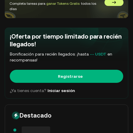
Completa tareas para
ganar Tokens Gratis
todos los
Ir a GemSl
días
¡Oferta por tiempo limitado para recién
llegados!
Bonificación para recién llegados: ¡hasta
-- USDT
en
recompensas!
Registrarse
¿Ya tienes cuenta?
Iniciar sesión
Destacado