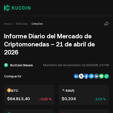
Inicio
Noticias
Detalles
Informe Diario del Mercado de
Criptomonedas – 21 de abril de
2026
KuCoin News
Momento del lanzamiento:
21/04/2026, 2:27:40
Compartir
BTC
RAVE
$64.813,40
$0,334
-0,29 %
4,04 %