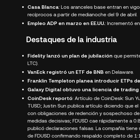
Casa Blanca
: Los aranceles base entran en vigo
recíprocos a partir de medianoche del 9 de abril.
Empleo ADP en marzo en EE.UU.
: Incrementó e
Destaques de la industria
Fidelity lanzó un plan de jubilación
que permite
LTC).
VanEck registró un ETF de BNB
en Delaware.
Franklin Templeton planea introducir ETPs d
Galaxy Digital obtuvo una licencia de trading
CoinDesk reportó
: Artículo de CoinDesk: Sun 
TUSD; Justin Sun publica artículo diciendo que e
con obligaciones de redención y sospechoso de 
medidas decisivas; FDUSD cae rápidamente a 0.8
publicó declaraciones falsas. La compañía tiene s
de FDUSD confirmando respaldo completo de 1: