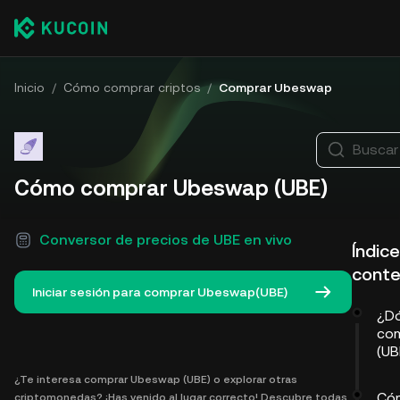
Inicio
/
Cómo comprar criptos
/
Comprar Ubeswap
Buscar
Cómo comprar Ubeswap (UBE)
Conversor de precios de UBE en vivo
Índic
conte
Iniciar sesión para comprar Ubeswap(UBE)
¿D
co
(UB
¿Te interesa comprar Ubeswap (UBE) o explorar otras
Có
criptomonedas? ¡Has venido al lugar correcto! Descubre todas