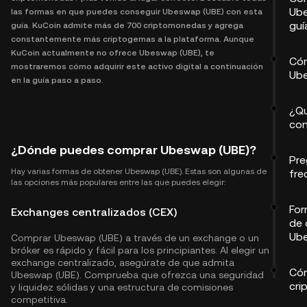
Ube
las formas en que puedes conseguir Ubeswap (UBE) con esta
guí
guía. KuCoin admite más de 700 criptomonedas y agrega
constantemente más criptogemas a la plataforma. Aunque
KuCoin actualmente no ofrece Ubeswap (UBE), te
Có
mostraremos cómo adquirir este activo digital a continuación
Ube
en la guía paso a paso.
¿Qu
con
¿Dónde puedes comprar Ubeswap (UBE)?
Pre
Hay varias formas de obtener Ubeswap (UBE). Estas son algunas de
fre
las opciones más populares entre las que puedes elegir:
For
Exchanges centralizados (CEX)
de 
Ube
Comprar Ubeswap (UBE) a través de un exchange o un
bróker es rápido y fácil para los principiantes. Al elegir un
exchange centralizado, asegúrate de que admita
Cóm
Ubeswap (UBE). Comprueba que ofrezca una seguridad
cri
y liquidez sólidas y una estructura de comisiones
competitiva.