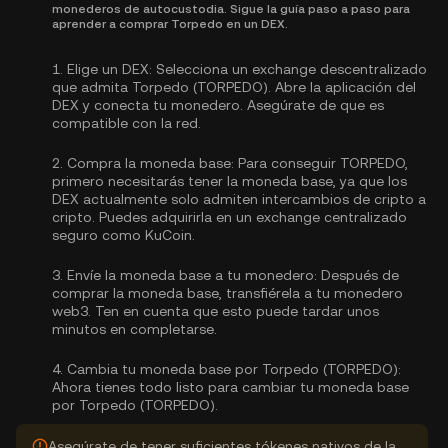
monederos de autocustodia. Sigue la guía paso a paso para
aprender a comprar Torpedo en un DEX.
1.
Elige un DEX:
Selecciona un exchange descentralizado
que admita Torpedo (TORPEDO). Abre la aplicación del
DEX y conecta tu monedero. Asegúrate de que es
compatible con la red.
2.
Compra la moneda base:
Para conseguir TORPEDO,
primero necesitarás tener la moneda base, ya que los
DEX actualmente solo admiten intercambios de cripto a
cripto. Puedes
adquirirla
en un exchange centralizado
seguro como KuCoin.
3.
Envíe la moneda base a tu monedero:
Después de
comprar la moneda base, transfiérela a tu monedero
web3. Ten en cuenta que esto puede tardar unos
minutos en completarse.
4.
Cambia tu moneda base por Torpedo (TORPEDO):
Ahora tienes todo listo para cambiar tu moneda base
por Torpedo (TORPEDO).
Asegúrate de tener suficientes tókenes nativos de la