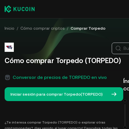
Inicio
/
Cómo comprar criptos
/
Comprar Torpedo
Bu
Cómo comprar Torpedo (TORPEDO)
Conversor de precios de TORPEDO en vivo
Ín
c
Iniciar sesión para comprar Torpedo(TORPEDO)
¿Te interesa comprar Torpedo (TORPEDO) o explorar otras
criptomonedas? ¡Has venido al lugar correcto! Descubre todas las