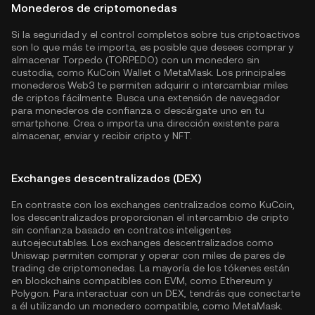
Monederos de criptomonedas
Si la seguridad y el control completos sobre tus criptoactivos
son lo que más te importa, es posible que desees comprar y
almacenar Torpedo (TORPEDO) con un monedero sin
custodia, como
KuCoin Wallet
o MetaMask. Los principales
monederos Web3 te permiten adquirir o intercambiar miles
de criptos fácilmente. Busca una extensión de navegador
para monederos de confianza o descárgate uno en tu
smartphone. Crea o importa una dirección existente para
almacenar, enviar y recibir cripto y NFT.
Exchanges descentralizados (DEX)
En contraste con los exchanges centralizados como KuCoin,
los descentralizados proporcionan el intercambio de cripto
sin confianza basado en contratos inteligentes
autoejecutables. Los exchanges descentralizados como
Uniswap permiten comprar y operar con miles de pares de
trading de criptomonedas. La mayoría de los tókenes están
en blockchains compatibles con EVM, como
Ethereum
y
Polygon
. Para interactuar con un DEX, tendrás que conectarte
a él utilizando un monedero compatible, como MetaMask.