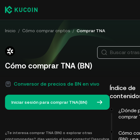
Inicio
/
Cómo comprar criptos
/
Comprar TNA
Buscar otra
Cómo comprar TNA (BN)
Conversor de precios de BN en vivo
Índice de
contenido
Iniciar sesión para comprar TNA(BN)
¿Dónde 
comprar 
Cómo co
¿Te interesa comprar TNA (BN) o explorar otras
(BN): una
criptomonedas? ¡Has venido al lugar correcto! Descubre