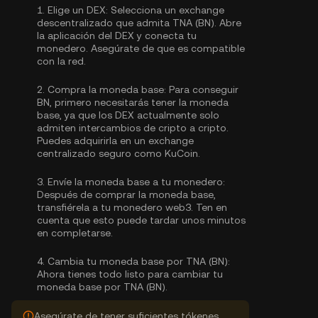
1.
Elige un DEX:
Selecciona un exchange
descentralizado que admita TNA (BN). Abre
la aplicación del DEX y conecta tu
monedero. Asegúrate de que es compatible
con la red.
2.
Compra la moneda base:
Para conseguir
BN, primero necesitarás tener la moneda
base, ya que los DEX actualmente solo
admiten intercambios de cripto a cripto.
Puedes
adquirirla
en un exchange
centralizado seguro como KuCoin.
3.
Envíe la moneda base a tu monedero:
Después de comprar la moneda base,
transfiérela a tu monedero web3. Ten en
cuenta que esto puede tardar unos minutos
en completarse.
4.
Cambia tu moneda base por TNA (BN):
Ahora tienes todo listo para cambiar tu
moneda base por TNA (BN).
Asegúrate de tener suficientes tókenes