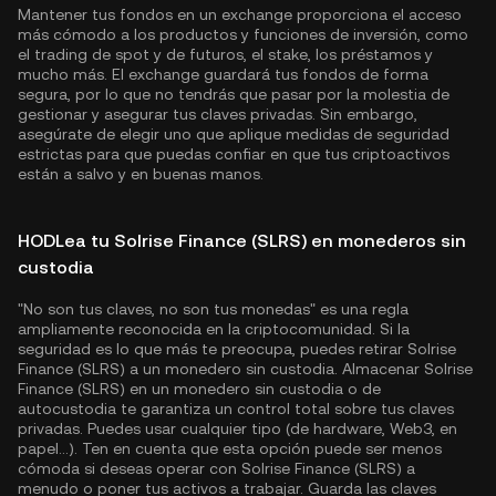
Mantener tus fondos en un exchange proporciona el acceso
más cómodo a los productos y funciones de inversión, como
el trading de spot y de futuros, el stake, los préstamos y
mucho más. El exchange guardará tus fondos de forma
segura, por lo que no tendrás que pasar por la molestia de
gestionar y asegurar tus claves privadas. Sin embargo,
asegúrate de elegir uno que aplique medidas de seguridad
estrictas para que puedas confiar en que tus criptoactivos
están a salvo y en buenas manos.
HODLea tu Solrise Finance (SLRS) en monederos sin
custodia
"No son tus claves, no son tus monedas" es una regla
ampliamente reconocida en la criptocomunidad. Si la
seguridad es lo que más te preocupa, puedes retirar Solrise
Finance (SLRS) a un monedero sin custodia. Almacenar Solrise
Finance (SLRS) en un monedero sin custodia o de
autocustodia te garantiza un control total sobre tus claves
privadas. Puedes usar cualquier tipo (de hardware, Web3, en
papel...). Ten en cuenta que esta opción puede ser menos
cómoda si deseas operar con Solrise Finance (SLRS) a
menudo o poner tus activos a trabajar. Guarda las claves