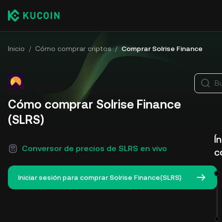
Inicio
/
Cómo comprar criptos
/
Comprar Solrise Finance
B
Cómo comprar Solrise Finance
(SLRS)
Í
Conversor de precios de SLRS en vivo
c
Iniciar sesión para comprar Solrise Finance(SLRS)