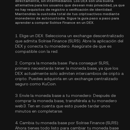
directamente, sin intermediarios. Los DEX son una buena
alternativa para los usuarios que desean más privacidad, ya que
no hay requisitos de registro o verificación de identidad.
Mantendrás la custodia total de tus criptoactivos mediante
monederos de autocustodia. Sigue la guía paso a paso para
aprender a comprar Solrise Finance en un DEX.
1.
Elige un DEX:
Selecciona un exchange descentralizado
que admita Solrise Finance (SLRS). Abre la aplicación del
DEX y conecta tu monedero. Asegúrate de que es
compatible con la red.
2.
Compra la moneda base:
Para conseguir SLRS,
primero necesitarás tener la moneda base, ya que los
DEX actualmente solo admiten intercambios de cripto a
cripto. Puedes
adquirirla
en un exchange centralizado
seguro como KuCoin.
3.
Envíe la moneda base a tu monedero:
Después de
comprar la moneda base, transfiérela a tu monedero
web3. Ten en cuenta que esto puede tardar unos
minutos en completarse.
4.
Cambia tu moneda base por Solrise Finance (SLRS):
Ahora tienes todo listo para cambiar tu moneda base