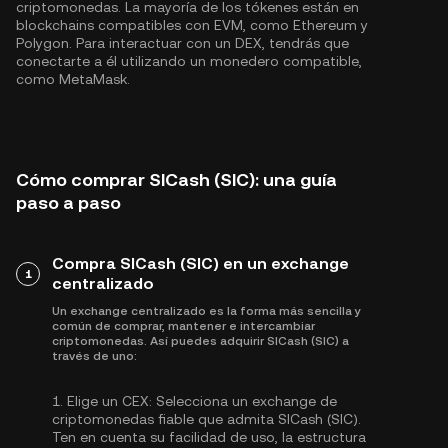
criptomonedas. La mayoría de los tókenes están en
blockchains compatibles con EVM, como
Ethereum
y
Polygon
. Para interactuar con un DEX, tendrás que
conectarte a él utilizando un monedero compatible,
como MetaMask.
Cómo comprar SICash (SIC): una guía
paso a paso
Compra SICash (SIC) en un exchange
1
centralizado
Un exchange centralizado es la forma más sencilla y
común de comprar, mantener e intercambiar
criptomonedas. Así puedes adquirir SICash (SIC) a
través de uno:
1.
Elige un CEX:
Selecciona un exchange de
criptomonedas fiable que admita SICash (SIC).
Ten en cuenta su facilidad de uso, la estructura