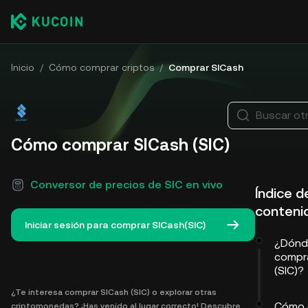
Inicio
/
Cómo comprar criptos
/
Comprar SICash
Buscar ot
Cómo comprar SICash (SIC)
Conversor de precios de SIC en vivo
Índice d
conteni
Iniciar sesión para comprar SICash(SIC)
¿Dónd
compr
(SIC)?
¿Te interesa comprar SICash (SIC) o explorar otras
Cómo 
criptomonedas? ¡Has venido al lugar correcto! Descubre