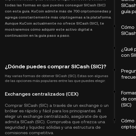
SICash
todas las formas en que puedes conseguir SICash (SIC)
guía p
con esta guía. KuCoin admite más de 700 criptomonedas y
agrega constantemente más criptogemas a la plataforma.
Aunque KuCoin actualmente no ofrece SICash (SIC), te
Cómo 
mostraremos cómo adquirir este activo digital a
SICash
continuación en la guía paso a paso.
¿Qué 
con SI
¿Dónde puedes comprar SICash (SIC)?
Pregu
Hay varias formas de obtener SICash (SIC). Estas son algunas
frecu
de las opciones más populares entre las que puedes elegir:
Formas
Exchanges centralizados (CEX)
de co
(SIC)
Comprar SICash (SIC) a través de un exchange o un
bróker es rápido y fácil para los principiantes. Al
elegir un exchange centralizado, asegúrate de que
Cómo 
admita SICash (SIC). Comprueba que ofrezca una
cripto
seguridad y liquidez sólidas y una estructura de
comisiones competitiva.