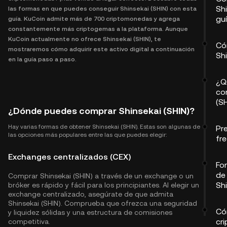
Shi
las formas en que puedes conseguir Shinsekai (SHIN) con esta
gu
guía. KuCoin admite más de 700 criptomonedas y agrega
constantemente más criptogemas a la plataforma. Aunque
KuCoin actualmente no ofrece Shinsekai (SHIN), te
Có
mostraremos cómo adquirir este activo digital a continuación
Shi
en la guía paso a paso.
¿Q
co
(S
¿Dónde puedes comprar Shinsekai (SHIN)?
Hay varias formas de obtener Shinsekai (SHIN). Estas son algunas de
Pr
las opciones más populares entre las que puedes elegir:
fr
Exchanges centralizados (CEX)
Fo
de
Comprar Shinsekai (SHIN) a través de un exchange o un
Shi
bróker es rápido y fácil para los principiantes. Al elegir un
exchange centralizado, asegúrate de que admita
Shinsekai (SHIN). Comprueba que ofrezca una seguridad
Có
y liquidez sólidas y una estructura de comisiones
cr
competitiva.