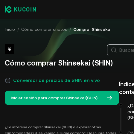
Inicio
/
Cómo comprar criptos
/
Comprar Shinsekai
Busca
Cómo comprar Shinsekai (SHIN)
Conversor de precios de SHIN en vivo
Índic
cont
Iniciar sesión para comprar Shinsekai(SHIN)
¿D
co
(S
¿Te interesa comprar Shinsekai (SHIN) o explorar otras
Có
criptomonedas? ¡Has venido al lugar correcto! Descubre todas