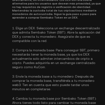
directamente, sin intermediarios. Los DEX son una buena
alternativa para los usuarios que desean más privacidad, ya que
no hay requisitos de registro o verificación de identidad.
Mantendrás la custodia total de tus criptoactivos mediante
monederos de autocustodia. Sigue la guía paso a paso para
aprender a comprar Sembako Token en un DEX.
1.
Elige un DEX:
Selecciona un exchange descentralizado
que admita Sembako Token (SBT). Abre la aplicación del
DEX y conecta tu monedero. Asegúrate de que es
compatible con la red.
2.
Compra la moneda base:
Para conseguir SBT, primero
necesitarás tener la moneda base, ya que los DEX
actualmente solo admiten intercambios de cripto a
cripto. Puedes
adquirirla
en un exchange centralizado
seguro como KuCoin.
3.
Envíe la moneda base a tu monedero:
Después de
comprar la moneda base, transfiérela a tu monedero
web3. Ten en cuenta que esto puede tardar unos
minutos en completarse.
4.
Cambia tu moneda base por Sembako Token (SBT):
Ahora tienes todo listo para cambiar tu moneda base