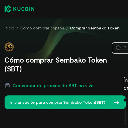
Inicio
/
Cómo comprar criptos
/
Comprar Sembako Token
B
Cómo comprar Sembako Token
(SBT)
Í
Conversor de precios de SBT en vivo
c
Iniciar sesión para comprar Sembako Token(SBT)