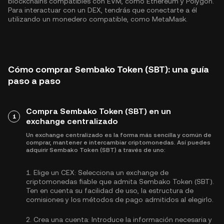
blockchains compatibles con EVM, como
Ethereum
y
Polygon
.
Para interactuar con un DEX, tendrás que conectarte a él
utilizando un monedero compatible, como MetaMask.
Cómo comprar Sembako Token (SBT): una guía
paso a paso
Compra Sembako Token (SBT) en un
1
exchange centralizado
Un exchange centralizado es la forma más sencilla y común de
comprar, mantener e intercambiar criptomonedas. Así puedes
adquirir Sembako Token (SBT) a través de uno:
1.
Elige un CEX:
Selecciona un exchange de
criptomonedas fiable que admita Sembako Token (SBT).
Ten en cuenta su facilidad de uso, la estructura de
comisiones y los métodos de pago admitidos al elegirlo.
2.
Crea una cuenta:
Introduce la información necesaria y