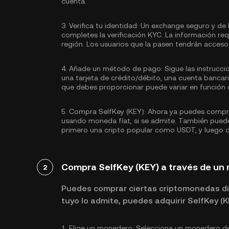
cuenta.
3.
Verifica tu identidad:
Un exchange seguro y de 
completes la
verificación KYC.
La información req
región. Los usuarios que la pasen tendrán acceso 
4.
Añade un método de pago:
Sigue las instrucc
una tarjeta de crédito/débito, una cuenta banca
que debes proporcionar puede variar en función d
5.
Compra SelfKey (KEY):
Ahora ya puedes comprar
usando moneda fíat, si se admite. También puede
primero una cripto popular como
USDT
, y luego
Compra SelfKey (KEY) a través de u
2
Puedes comprar ciertas criptomonedas di
tuyo lo admite, puedes adquirir SelfKey (
1.
Elige un monedero:
Selecciona un monedero de