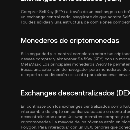
Comprar SelfKey (KEY) a través de un exchange o un bróker
un exchange centralizado, asegúrate de que admita Sel
liquidez sólidas y una estructura de comisiones competit
Monederos de criptomonedas
Si la seguridad y el control completos sobre tus criptoa
desees comprar y almacenar SelfKey (KEY) con un mone
MetaMask. Los principales monederos Web3 te permiten a
Busca una extensión de navegador para monederos de c
o importa una dirección existente para almacenar, enviar 
Exchanges descentralizados (DE
En contraste con los exchanges centralizados como KuCo
intercambio de cripto sin confianza basado en contrato
descentralizados como Uniswap permiten comprar y oper
criptomonedas. La mayoría de los tókenes están en bl
Polygon
. Para interactuar con un DEX, tendrás que cone