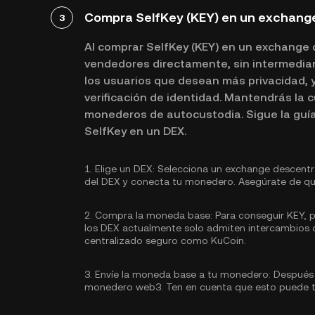
Compra SelfKey (KEY) en un exchange
3
Al comprar SelfKey (KEY) en un exchange 
vendedores directamente, sin intermediar
los usuarios que desean más privacidad, y
verificación de identidad. Mantendrás la 
monederos de autocustodia. Sigue la guí
SelfKey en un DEX.
1.
Elige un DEX:
Selecciona un exchange descentral
del DEX y conecta tu monedero. Asegúrate de que
2.
Compra la moneda base:
Para conseguir KEY, p
los DEX actualmente solo admiten intercambios d
centralizado seguro como KuCoin.
3.
Envíe la moneda base a tu monedero:
Después d
monedero web3. Ten en cuenta que esto puede t