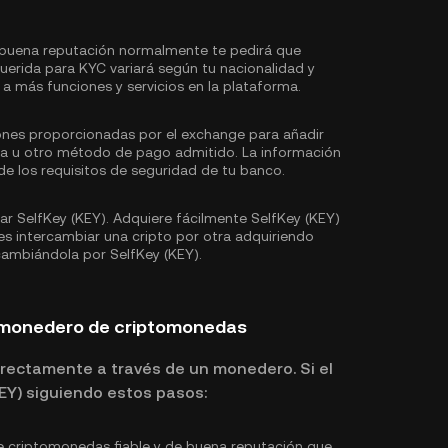
buena reputación normalmente te pedirá que
uerida para KYC variará según tu nacionalidad y
a más funciones y servicios en la plataforma.
iones proporcionadas por el exchange para añadir
ria u otro método de pago admitido. La información
e los requisitos de seguridad de tu banco.
 SelfKey (KEY). Adquiere fácilmente SelfKey (KEY)
s intercambiar una cripto por otra adquiriendo
 cambiándola por SelfKey (KEY).
n monedero de criptomonedas
rectamente a través de un monedero. Si el
KEY) siguiendo estos pasos:
 criptomonedas fiable y de buena reputación que