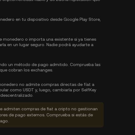
edero en tu dispositivo desde Google Play Store,
e monedero o importa una existente si ya tienes
arla en un lugar seguro. Nadie podrá ayudarte a
zando un método de pago admitido. Comprueba las
 que cobran los exchanges.
 monedero no admite compras directas de fíat a
ular como USDT y, luego, cambiarla por SelfKey
descentralizado.
 admiten compras de fiat a cripto no gestionan
dores de pago externos. Comprueba si estás de
pago.