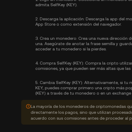
admita SelfKey (KEY).
2.
Descarga la aplicación:
Descarga la app del mon
App Store o como extensión del navegador.
3.
Crea un monedero:
Crea una nueva dirección d
una. Asegúrate de anotar la frase semilla y guard
acceder a tu monedero si la pierdes.
4.
Compra SelfKey (KEY):
Compra la cripto utili
comisiones, ya que pueden ser más altas que las
5.
Cambia SelfKey (KEY):
Alternativamente, si tu
KEY, puedes comprar primero una cripto más pop
(KEY) a través de tu monedero o en un exchange 
La mayoría de los monederos de criptomonedas que
directamente los pagos, sino que utilizan procesa
acuerdo con sus comisiones antes de proceder al 