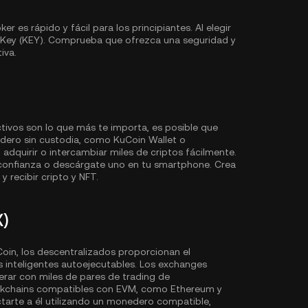
 es rápido y fácil para los principiantes. Al elegir
fKey (KEY). Comprueba que ofrezca una seguridad y
iva.
ctivos son lo que más te importa, es posible que
dero sin custodia, como
KuCoin Wallet
o
dquirir o intercambiar miles de criptos fácilmente.
onfianza o descárgate uno en tu smartphone. Crea
y recibir cripto y NFT.
X)
in, los descentralizados proporcionan el
s inteligentes autoejecutables. Los exchanges
ar con miles de pares de trading de
ockchains compatibles con EVM, como
Ethereum
y
ctarte a él utilizando un monedero compatible,