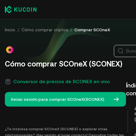
Inicio
/
Cómo comprar criptos
/
Comprar SCOneX
Bus
Cómo comprar SCOneX (SCONEX)
Conversor de precios de SCONEX en vivo
Índ
con
Iniciar sesión para comprar SCOneX(SCONEX)
¿Te interesa comprar SCOneX (SCONEX) o explorar otras
criptomonedas? ¡Has venido al lugar correcto! Descubre todas las