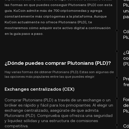
Pl
las formas en que puedes conseguir Plutonians (PLD) con esta
un
guía. KuCoin admite más de 700 criptomonedas y agrega
pa
constantemente más criptogemas a la plataforma. Aunque
KuCoin actualmente no ofrece Plutonians (PLD), te
mostraremos cómo adquirir este activo digital a continuación
Có
en la guía paso a paso.
Pl
¿Q
co
¿Dónde puedes comprar Plutonians (PLD)?
(P
Hay varias formas de obtener Plutonians (PLD). Estas son algunas de
las opciones más populares entre las que puedes elegir:
Pr
fr
Exchanges centralizados (CEX)
Fo
Comprar Plutonians (PLD) a través de un exchange o un
de
bróker es rápido y fácil para los principiantes. Al elegir un
exchange centralizado, asegúrate de que admita
Pl
Plutonians (PLD). Comprueba que ofrezca una seguridad
y liquidez sólidas y una estructura de comisiones
Có
competitiva.