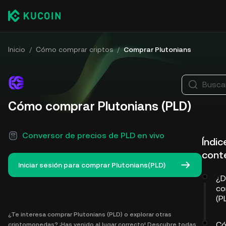
Inicio
/
Cómo comprar criptos
/
Comprar Plutonians
Busca
Cómo comprar Plutonians (PLD)
Conversor de precios de PLD en vivo
Índic
cont
Iniciar sesión para comprar Plutonians(PLD)
¿D
co
(P
¿Te interesa comprar Plutonians (PLD) o explorar otras
Có
criptomonedas? ¡Has venido al lugar correcto! Descubre todas