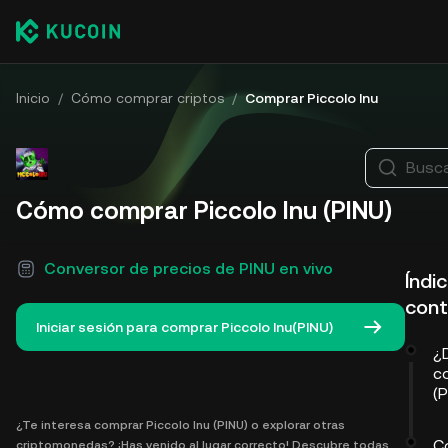
Inicio
/
Cómo comprar criptos
/
Comprar Piccolo Inu
Busca
Cómo comprar Piccolo Inu (PINU)
Conversor de precios de PINU en vivo
Índi
cont
Iniciar sesión para comprar Piccolo Inu(PINU)
¿
c
(P
¿Te interesa comprar Piccolo Inu (PINU) o explorar otras
C
criptomonedas? ¡Has venido al lugar correcto! Descubre todas