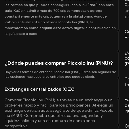
Pi
las formas en que puedes conseguir Piccolo Inu (PINU) con esta
u
guía. KuCoin admite más de 700 criptomonedas y agrega
p
constantemente más criptogemas a la plataforma. Aunque
KuCoin actualmente no ofrece Piccolo Inu (PINU), te
mostraremos cómo adquirir este activo digital a continuación en
C
la guía paso a paso.
Pi
¿
co
¿Dónde puedes comprar Piccolo Inu (PINU)?
(P
Hay varias formas de obtener Piccolo Inu (PINU). Estas son algunas de
las opciones más populares entre las que puedes elegir:
P
f
Exchanges centralizados (CEX)
F
Comprar Piccolo Inu (PINU) a través de un exchange o un
d
bróker es rápido y fácil para los principiantes. Al elegir un
exchange centralizado, asegúrate de que admita Piccolo
In
Inu (PINU). Comprueba que ofrezca una seguridad y
liquidez sólidas y una estructura de comisiones
C
competitiva.