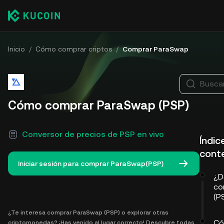
Inicio
/
Cómo comprar criptos
/
Comprar ParaSwap
Busca
Cómo comprar ParaSwap (PSP)
Conversor de precios de PSP en vivo
Índic
cont
Iniciar sesión para comprar ParaSwap(PSP)
¿D
co
(P
¿Te interesa comprar ParaSwap (PSP) o explorar otras
Có
criptomonedas? ¡Has venido al lugar correcto! Descubre todas