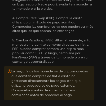
Asegúrate de anotar la frase semilla y guardarla en
un lugar seguro. Nadie podrá ayudarte a acceder a
tu monedero si la pierdes.
4.
Compra ParaSwap (PSP):
Compra la cripto
utilizando un método de pago admitido.
Comprueba las comisiones, ya que pueden ser más
altas que las que cobran los exchanges.
5.
Cambia ParaSwap (PSP):
Alternativamente, si tu
monedero no admite compras directas de fíat a
PSP, puedes comprar primero una cripto más
popular como USDT y, luego, cambiarla por
ParaSwap (PSP) a través de tu monedero o en un
exchange descentralizado.
La mayoría de los monederos de criptomonedas
que admiten compras de fiat a cripto no
gestionan directamente los pagos, sino que
utilizan procesadores de pago externos.
Comprueba si estás de acuerdo con sus
comisiones antes de proceder al pago.