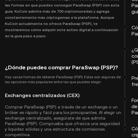
Pa
las formas en que puedes conseguir ParaSwap (PSP) con esta
gu
guía. KuCoin admite más de 700 criptomonedas y agrega
constantemente más criptogemas a la plataforma. Aunque
KuCoin actualmente no ofrece ParaSwap (PSP), te
Có
mostraremos cómo adquirir este activo digital a continuación
Pa
en la guía paso a paso.
¿Q
co
(P
¿Dónde puedes comprar ParaSwap (PSP)?
Hay varias formas de obtener ParaSwap (PSP). Estas son algunas de
Pr
las opciones más populares entre las que puedes elegir:
fr
Exchanges centralizados (CEX)
Fo
de
Comprar ParaSwap (PSP) a través de un exchange o un
Pa
bróker es rápido y fácil para los principiantes. Al elegir un
exchange centralizado, asegúrate de que admita
ParaSwap (PSP). Comprueba que ofrezca una seguridad
Có
y liquidez sólidas y una estructura de comisiones
cr
competitiva.