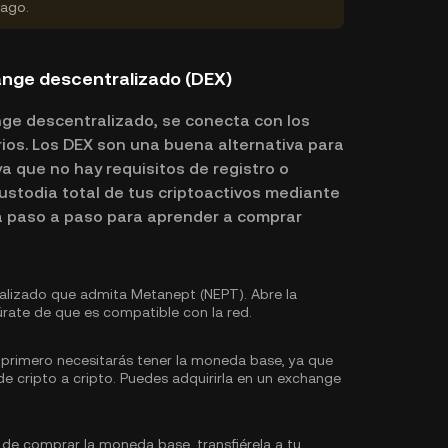
pago.
nge descentralizado (DEX)
ge descentralizado, se conecta con los
ios. Los DEX son una buena alternativa para
a que no hay requisitos de registro o
custodia total de tus criptoactivos mediante
a paso a paso para aprender a comprar
lizado que admita Metanept (NEPT). Abre la
rate de que es compatible con la red.
primero necesitarás tener la moneda base, ya que
e cripto a cripto. Puedes
adquirirla
en un exchange
e comprar la moneda base, transfiérela a tu