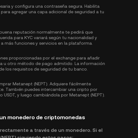
saria y configura una contraseña segura. Habilita
 para agregar una capa adicional de seguridad a tu
buena reputación normalmente te pedirá que
uerida para KYC variará según tu nacionalidad y
a más funciones y servicios en la plataforma.
iones proporcionadas por el exchange para añadir
ria u otro método de pago admitido. La información
e los requisitos de seguridad de tu banco.
prar Metanept (NEPT). Adquiere fácilmente
te. También puedes intercambiar una cripto por
mo
USDT
, y luego cambiándola por Metanept (NEPT).
 un monedero de criptomonedas
rectamente a través de un monedero. Si el
 (NEPT) siguiendo estos pasos: