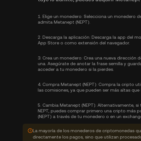
1.
Elige un monedero:
Selecciona un monedero de
admita Metanept (NEPT).
2.
Descarga la aplicación:
Descarga la app del mon
App Store o como extensión del navegador.
3.
Crea un monedero:
Crea una nueva dirección d
una. Asegúrate de anotar la frase semilla y guard
acceder a tu monedero si la pierdes.
4.
Compra Metanept (NEPT):
Compra la cripto ut
las comisiones, ya que pueden ser más altas que 
5.
Cambia Metanept (NEPT):
Alternativamente, si
NEPT, puedes comprar primero una cripto más p
(NEPT) a través de tu monedero o en un exchang
La mayoría de los monederos de criptomonedas que
directamente los pagos, sino que utilizan procesa