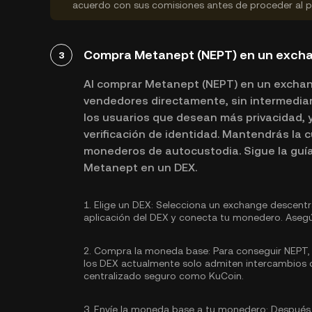
acuerdo con sus comisiones antes de proceder al 
Compra Metanept (NEPT) en un excha
3
Al comprar Metanept (NEPT) en un exchan
vendedores directamente, sin intermediar
los usuarios que desean más privacidad, y
verificación de identidad. Mantendrás la 
monederos de autocustodia. Sigue la guí
Metanept en un DEX.
1.
Elige un DEX:
Selecciona un exchange descentra
aplicación del DEX y conecta tu monedero. Asegú
2.
Compra la moneda base:
Para conseguir NEPT, 
los DEX actualmente solo admiten intercambios d
centralizado seguro como KuCoin.
3.
Envíe la moneda base a tu monedero:
Después d