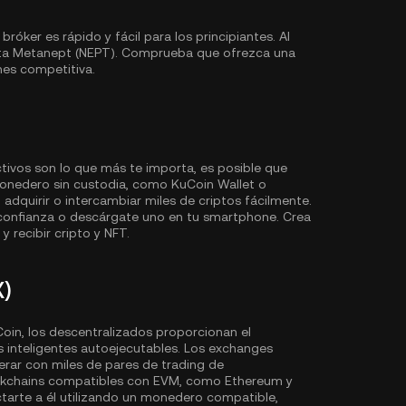
ker es rápido y fácil para los principiantes. Al
ita Metanept (NEPT). Comprueba que ofrezca una
nes competitiva.
ctivos son lo que más te importa, es posible que
onedero sin custodia, como
KuCoin Wallet
o
dquirir o intercambiar miles de criptos fácilmente.
onfianza o descárgate uno en tu smartphone. Crea
y recibir cripto y NFT.
X)
in, los descentralizados proporcionan el
s inteligentes autoejecutables. Los exchanges
ar con miles de pares de trading de
ockchains compatibles con EVM, como
Ethereum
y
ctarte a él utilizando un monedero compatible,