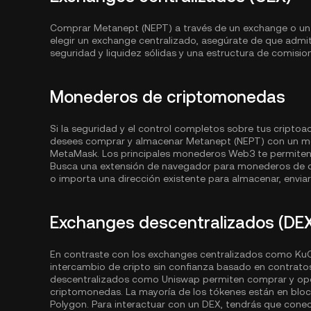
Comprar Metanept (NEPT) a través de un exchange o un bró
elegir un exchange centralizado, asegúrate de que adm
seguridad y liquidez sólidas y una estructura de comisio
Monederos de criptomonedas
Si la seguridad y el control completos sobre tus criptoa
desees comprar y almacenar Metanept (NEPT) con un m
MetaMask. Los principales monederos Web3 te permiten a
Busca una extensión de navegador para monederos de c
o importa una dirección existente para almacenar, enviar 
Exchanges descentralizados (DE
En contraste con los exchanges centralizados como KuCo
intercambio de cripto sin confianza basado en contrato
descentralizados como Uniswap permiten comprar y oper
criptomonedas. La mayoría de los tókenes están en bl
Polygon
. Para interactuar con un DEX, tendrás que cone