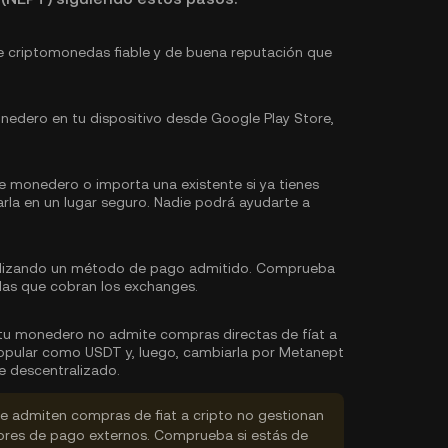
 criptomonedas fiable y de buena reputación que
edero en tu dispositivo desde Google Play Store,
e monedero o importa una existente si ya tienes
arla en un lugar seguro. Nadie podrá ayudarte a
ilizando un método de pago admitido. Comprueba
las que cobran los exchanges.
 tu monedero no admite compras directas de fíat a
opular como USDT y, luego, cambiarla por Metanept
e descentralizado.
 admiten compras de fiat a cripto no gestionan
dores de pago externos. Comprueba si estás de