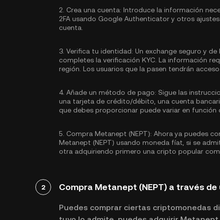
2.
Crea una cuenta:
Introduce la información nece
2FA usando Google Authenticator
y otros ajustes
cuenta.
3.
Verifica tu identidad:
Un exchange seguro y de 
completes la
verificación KYC.
La información req
región. Los usuarios que la pasen tendrán acceso 
4.
Añade un método de pago:
Sigue las instrucc
una tarjeta de crédito/débito, una cuenta banca
que debes proporcionar puede variar en función d
5.
Compra Metanept (NEPT):
Ahora ya puedes com
Metanept (NEPT) usando moneda fíat, si se admi
otra adquiriendo primero una cripto popular co
Compra Metanept (NEPT) a través de
2
Puedes comprar ciertas criptomonedas di
tuyo lo admite, puedes adquirir Metanept