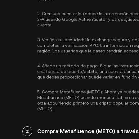
2.
Crea una cuenta:
Introduce la información nece
2FA usando Google Authenticator
y otros ajustes
cuenta.
3.
Verifica tu identidad:
Un exchange seguro y de 
completes la
verificación KYC.
La información req
región. Los usuarios que la pasen tendrán acceso 
4.
Añade un método de pago:
Sigue las instrucc
una tarjeta de crédito/débito, una cuenta banca
que debes proporcionar puede variar en función d
5.
Compra Metafluence (METO):
Ahora ya puedes
Metafluence (METO) usando moneda fíat, si se a
otra adquiriendo primero una cripto popular co
(METO).
Compra Metafluence (METO) a través
2