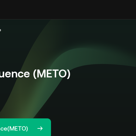
e
uence (METO)
ence(METO)