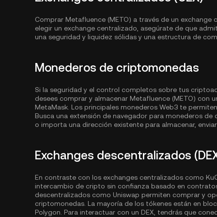
Comprar Metafluence (METO) a través de un exchange o un
elegir un exchange centralizado, asegúrate de que ad
una seguridad y liquidez sólidas y una estructura de com
Monederos de criptomonedas
Si la seguridad y el control completos sobre tus criptoa
desees comprar y almacenar Metafluence (METO) con u
MetaMask. Los principales monederos Web3 te permiten a
Busca una extensión de navegador para monederos de c
o importa una dirección existente para almacenar, enviar 
Exchanges descentralizados (DE
En contraste con los exchanges centralizados como KuCo
intercambio de cripto sin confianza basado en contrato
descentralizados como Uniswap permiten comprar y oper
criptomonedas. La mayoría de los tókenes están en bl
Polygon
. Para interactuar con un DEX, tendrás que cone