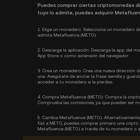
Puedes comprar ciertas criptomonedas di
tuyo lo admite, puedes adquirir Metaflue
1.
Elige un monedero:
Selecciona un monedero de
admita Metafluence (METO).
2.
Descarga la aplicación:
Descarga la app del mon
App Store o como extensión del navegador.
3.
Crea un monedero:
Crea una nueva dirección d
una. Asegúrate de anotar la frase semilla y guard
acceder a tu monedero si la pierdes.
4.
Compra Metafluence (METO):
Compra la cripto
Comprueba las comisiones, ya que pueden ser má
5.
Cambia Metafluence (METO):
Alternativamente
fíat a METO, puedes comprar primero una cripto
Metafluence (METO) a través de tu monedero o e