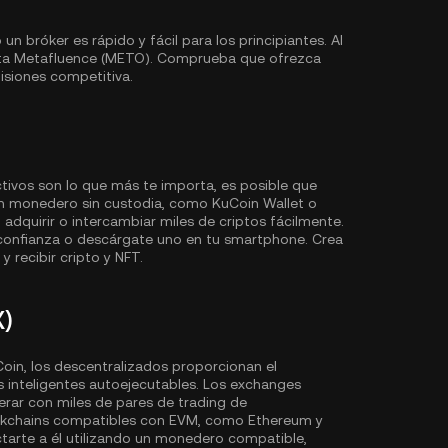
 bróker es rápido y fácil para los principiantes. Al
mita Metafluence (METO). Comprueba que ofrezca
isiones competitiva.
ctivos son lo que más te importa, es posible que
n monedero sin custodia, como
KuCoin Wallet
o
dquirir o intercambiar miles de criptos fácilmente.
onfianza o descárgate uno en tu smartphone. Crea
y recibir cripto y NFT.
X)
in, los descentralizados proporcionan el
s inteligentes autoejecutables. Los exchanges
ar con miles de pares de trading de
ockchains compatibles con EVM, como
Ethereum
y
ctarte a él utilizando un monedero compatible,