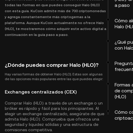
a paso
todas las formas en que puedes conseguir Halo (HLO)
con esta guía. KuCoin admite más de 700 criptomonedas
y agrega constantemente más criptogemas a la
Cómo al
plataforma. Aunque KuCoin actualmente no ofrece Halo
Halo (HL
(HLO), te mostraremos cómo adquirir este activo digital a
continuación en la guía paso a paso.
¿Qué pu
con Halo
Pregunt
¿Dónde puedes comprar Halo (HLO)?
frecuen
Hay varias formas de obtener Halo (HLO). Estas son algunas
de las opciones más populares entre las que puedes elegir:
Formas a
de comp
Exchanges centralizados (CEX)
(HLO)
Comprar Halo (HLO) a través de un exchange o un
bróker es rápido y fácil para los principiantes. Al
Cómo co
elegir un exchange centralizado, asegúrate de que
criptoac
admita Halo (HLO). Comprueba que ofrezca una
seguridad y liquidez sólidas y una estructura de
comisiones competitiva.