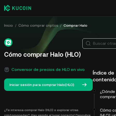
Inicio
/
Cómo comprar criptos
/
Comprar Halo
Buscar otr
Cómo comprar Halo (HLO)
Conversor de precios de HLO en vivo
Índice de
contenid
Iniciar sesión para comprar Halo(HLO)
¿Dónde
comprar
Cómo co
¿Te interesa comprar Halo (HLO) o explorar otras
(HLO): u
criptomonedas? ¡Has venido al lugar correcto! Descubre