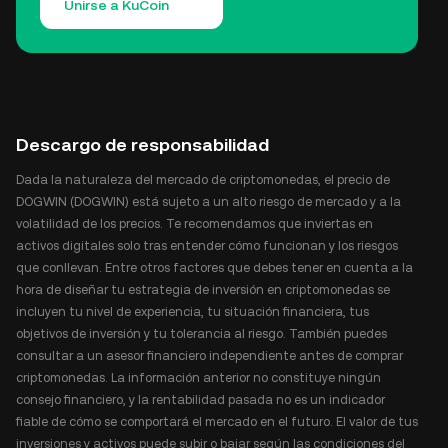
Unirse a KuCoin
Descargo de responsabilidad
Dada la naturaleza del mercado de criptomonedas, el precio de
DOGWIN (DOGWIN) está sujeto a un alto riesgo de mercado y a la
volatilidad de los precios. Te recomendamos que inviertas en
activos digitales solo tras entender cómo funcionan y los riesgos
que conllevan. Entre otros factores que debes tener en cuenta a la
hora de diseñar tu estrategia de inversión en criptomonedas se
incluyen tu nivel de experiencia, tu situación financiera, tus
objetivos de inversión y tu tolerancia al riesgo. También puedes
consultar a un asesor financiero independiente antes de comprar
criptomonedas. La información anterior no constituye ningún
consejo financiero, y la rentabilidad pasada no es un indicador
fiable de cómo se comportará el mercado en el futuro. El valor de tus
inversiones y activos puede subir o bajar según las condiciones del