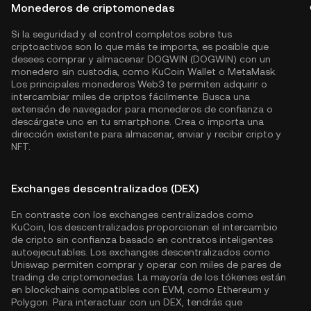
Monederos de criptomonedas
Si la seguridad y el control completos sobre tus
criptoactivos son lo que más te importa, es posible que
desees comprar y almacenar DOGWIN (DOGWIN) con un
monedero sin custodia, como
KuCoin Wallet
o MetaMask.
Los principales monederos Web3 te permiten adquirir o
intercambiar miles de criptos fácilmente. Busca una
extensión de navegador para monederos de confianza o
descárgate uno en tu smartphone. Crea o importa una
dirección existente para almacenar, enviar y recibir cripto y
NFT.
Exchanges descentralizados (DEX)
En contraste con los exchanges centralizados como
KuCoin, los descentralizados proporcionan el intercambio
de cripto sin confianza basado en contratos inteligentes
autoejecutables. Los exchanges descentralizados como
Uniswap permiten comprar y operar con miles de pares de
trading de criptomonedas. La mayoría de los tókenes están
en blockchains compatibles con EVM, como
Ethereum
y
Polygon
. Para interactuar con un DEX, tendrás que