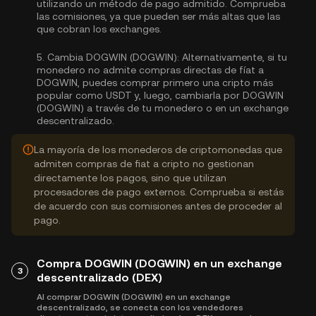
utilizando un método de pago admitido. Comprueba
las comisiones, ya que pueden ser más altas que las
que cobran los exchanges.
5.
Cambia DOGWIN (DOGWIN):
Alternativamente, si tu
monedero no admite compras directas de fíat a
DOGWIN, puedes comprar primero una cripto más
popular como USDT y, luego, cambiarla por DOGWIN
(DOGWIN) a través de tu monedero o en un exchange
descentralizado.
La mayoría de los monederos de criptomonedas que
admiten compras de fiat a cripto no gestionan
directamente los pagos, sino que utilizan
procesadores de pago externos. Comprueba si estás
de acuerdo con sus comisiones antes de proceder al
pago.
Compra DOGWIN (DOGWIN) en un exchange
3
descentralizado (DEX)
Al comprar DOGWIN (DOGWIN) en un exchange
descentralizado, se conecta con los vendedores