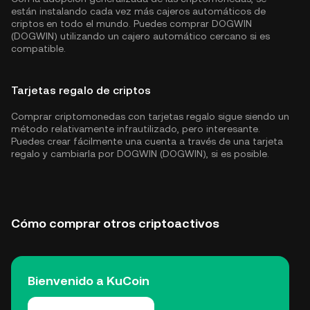
están instalando cada vez más cajeros automáticos de
criptos en todo el mundo. Puedes comprar DOGWIN
(DOGWIN) utilizando un cajero automático cercano si es
compatible.
Tarjetas regalo de criptos
Comprar criptomonedas con tarjetas regalo sigue siendo un
método relativamente infrautilizado, pero interesante.
Puedes crear fácilmente una cuenta a través de una tarjeta
regalo y cambiarla por DOGWIN (DOGWIN), si es posible.
Cómo comprar otros criptoactivos
Bienvenido a KuCoin