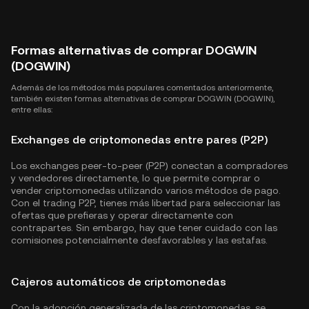
Formas alternativas de comprar DOGWIN
(DOGWIN)
Además de los métodos más populares comentados anteriormente,
también existen formas alternativas de comprar DOGWIN (DOGWIN),
entre ellas:
Exchanges de criptomonedas entre pares (P2P)
Los exchanges peer-to-peer (P2P) conectan a compradores
y vendedores directamente, lo que permite comprar o
vender criptomonedas utilizando varios métodos de pago.
Con el trading P2P, tienes más libertad para seleccionar las
ofertas que prefieras y operar directamente con
contrapartes. Sin embargo, hay que tener cuidado con las
comisiones potencialmente desfavorables y las estafas.
Cajeros automáticos de criptomonedas
Con la adopción generalizada de las criptomonedas, se