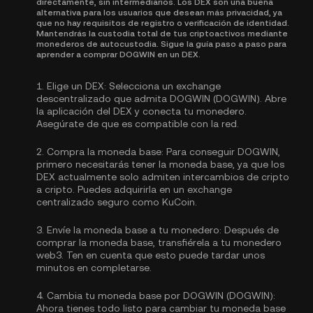
directamente, sin intermediarios. Los DEX son una buena
alternativa para los usuarios que desean más privacidad, ya
que no hay requisitos de registro o verificación de identidad.
Mantendrás la custodia total de tus criptoactivos mediante
monederos de autocustodia. Sigue la guía paso a paso para
aprender a comprar DOGWIN en un DEX.
1.
Elige un DEX:
Selecciona un exchange
descentralizado que admita DOGWIN (DOGWIN). Abre
la aplicación del DEX y conecta tu monedero.
Asegúrate de que es compatible con la red.
2.
Compra la moneda base:
Para conseguir DOGWIN,
primero necesitarás tener la moneda base, ya que los
DEX actualmente solo admiten intercambios de cripto
a cripto. Puedes
adquirirla
en un exchange
centralizado seguro como KuCoin.
3.
Envíe la moneda base a tu monedero:
Después de
comprar la moneda base, transfiérela a tu monedero
web3. Ten en cuenta que esto puede tardar unos
minutos en completarse.
4.
Cambia tu moneda base por DOGWIN (DOGWIN):
Ahora tienes todo listo para cambiar tu moneda base