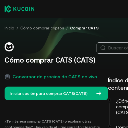
Inicio
/
Cómo comprar criptos
/
Comprar CATS
Buscar o
Cómo comprar CATS (CATS)
Conversor de precios de CATS en vivo
Índice 
conten
Iniciar sesión para comprar CATS(CATS)
¿Dón
comp
(CAT
¿Te interesa comprar CATS (CATS) o explorar otras
Cómo
criptomonedas? ¡Has venido al lugar correcto! Descubre