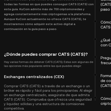
(CATS
todas las formas en que puedes conseguir CATS (CATS) con
paso
esta guía. KuCoin admite más de 700 criptomonedas y
agrega constantemente más criptogemas a la plataforma.
Aunque KuCoin actualmente no ofrece CATS (CATS), te
Cómo
mostraremos cómo adquirir este activo digital a
CATS
continuación en la guía paso a paso.
¿Qué
con 
¿Dónde puedes comprar CATS (CATS)?
Preg
Hay varias formas de obtener CATS (CATS). Estas son algunas de
frecu
las opciones más populares entre las que puedes elegir:
Forma
Exchanges centralizados (CEX)
de c
(CATS
Comprar CATS (CATS) a través de un exchange o un
bróker es rápido y fácil para los principiantes. Al elegir
un exchange centralizado, asegúrate de que admita
Cómo
CATS (CATS). Comprueba que ofrezca una seguridad
cript
y liquidez sólidas y una estructura de comisiones
competitiva.