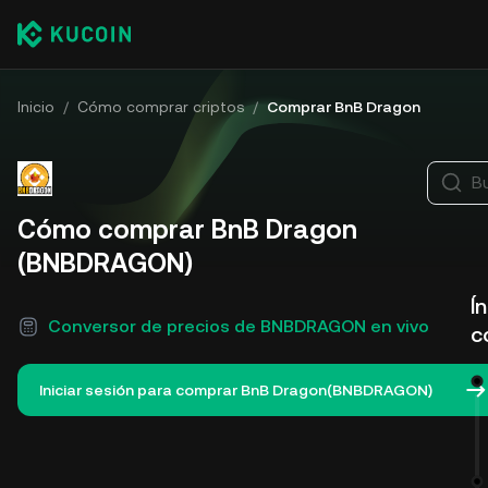
Inicio
/
Cómo comprar criptos
/
Comprar BnB Dragon
B
Cómo comprar BnB Dragon
(BNBDRAGON)
Í
Conversor de precios de BNBDRAGON en vivo
c
Iniciar sesión para comprar BnB Dragon(BNBDRAGON)