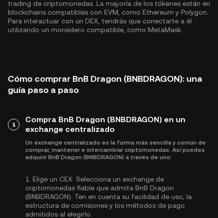
trading de criptomonedas. La mayoría de los tókenes están en
blockchains compatibles con EVM, como
Ethereum
y
Polygon
.
Para interactuar con un DEX, tendrás que conectarte a él
utilizando un monedero compatible, como MetaMask.
Cómo comprar BnB Dragon (BNBDRAGON): una
guía paso a paso
Compra BnB Dragon (BNBDRAGON) en un
1
exchange centralizado
Un exchange centralizado es la forma más sencilla y común de
comprar, mantener e intercambiar criptomonedas. Así puedes
adquirir BnB Dragon (BNBDRAGON) a través de uno:
1.
Elige un CEX:
Selecciona un exchange de
criptomonedas fiable que admita BnB Dragon
(BNBDRAGON). Ten en cuenta su facilidad de uso, la
estructura de comisiones y los métodos de pago
admitidos al elegirlo.