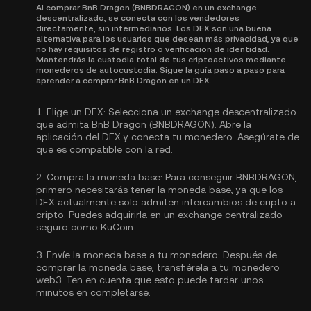
Al comprar BnB Dragon (BNBDRAGON) en un exchange
descentralizado, se conecta con los vendedores
directamente, sin intermediarios. Los DEX son una buena
alternativa para los usuarios que desean más privacidad, ya que
no hay requisitos de registro o verificación de identidad.
Mantendrás la custodia total de tus criptoactivos mediante
monederos de autocustodia. Sigue la guía paso a paso para
aprender a comprar BnB Dragon en un DEX.
1.
Elige un DEX:
Selecciona un exchange descentralizado
que admita BnB Dragon (BNBDRAGON). Abre la
aplicación del DEX y conecta tu monedero. Asegúrate de
que es compatible con la red.
2.
Compra la moneda base:
Para conseguir BNBDRAGON,
primero necesitarás tener la moneda base, ya que los
DEX actualmente solo admiten intercambios de cripto a
cripto. Puedes
adquirirla
en un exchange centralizado
seguro como KuCoin.
3.
Envíe la moneda base a tu monedero:
Después de
comprar la moneda base, transfiérela a tu monedero
web3. Ten en cuenta que esto puede tardar unos
minutos en completarse.