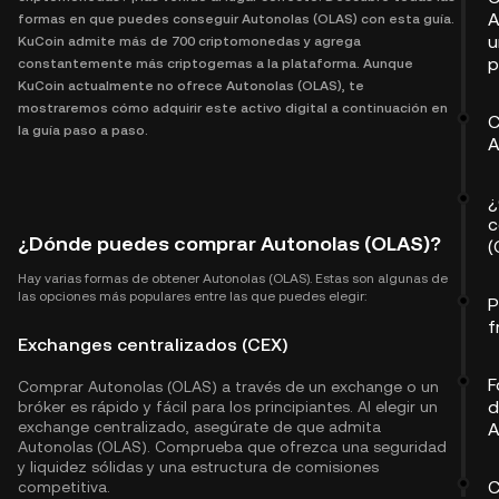
A
formas en que puedes conseguir Autonolas (OLAS) con esta guía.
u
KuCoin admite más de 700 criptomonedas y agrega
p
constantemente más criptogemas a la plataforma. Aunque
KuCoin actualmente no ofrece Autonolas (OLAS), te
mostraremos cómo adquirir este activo digital a continuación en
C
la guía paso a paso.
A
¿
c
¿Dónde puedes comprar Autonolas (OLAS)?
(
Hay varias formas de obtener Autonolas (OLAS). Estas son algunas de
las opciones más populares entre las que puedes elegir:
P
f
Exchanges centralizados (CEX)
F
Comprar Autonolas (OLAS) a través de un exchange o un
d
bróker es rápido y fácil para los principiantes. Al elegir un
exchange centralizado, asegúrate de que admita
A
Autonolas (OLAS). Comprueba que ofrezca una seguridad
y liquidez sólidas y una estructura de comisiones
C
competitiva.