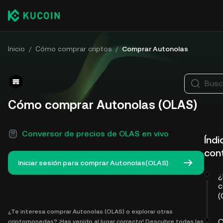
Inicio
/
Cómo comprar criptos
/
Comprar Autonolas
Busc
Cómo comprar Autonolas (OLAS)
Conversor de precios de OLAS en vivo
Índi
con
Iniciar sesión para comprar Autonolas(OLAS)
¿
c
(
¿Te interesa comprar Autonolas (OLAS) o explorar otras
C
criptomonedas? ¡Has venido al lugar correcto! Descubre todas las