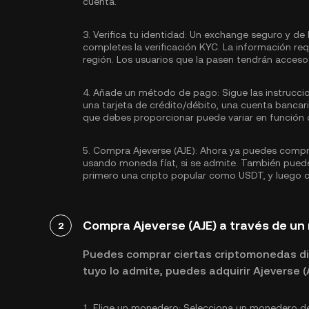
cuenta.
3.
Verifica tu identidad:
Un exchange seguro y de 
completes la
verificación KYC.
La información req
región. Los usuarios que la pasen tendrán acceso 
4.
Añade un método de pago:
Sigue las instrucc
una tarjeta de crédito/débito, una cuenta banca
que debes proporcionar puede variar en función d
5.
Compra Ajeverse (AJE):
Ahora ya puedes comprar
usando moneda fíat, si se admite. También puede
primero una cripto popular como
USDT
, y luego 
Compra Ajeverse (AJE) a través de u
2
Puedes comprar ciertas criptomonedas di
tuyo lo admite, puedes adquirir Ajeverse 
1.
Elige un monedero:
Selecciona un monedero de