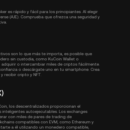
 es rápido y fácil para los principiantes. Al elegir
verse (AJE). Comprueba que ofrezca una seguridad y
iva.
ctivos son lo que más te importa, es posible que
edero sin custodia, como
KuCoin Wallet
o
dquirir o intercambiar miles de criptos fácilmente.
onfianza o descárgate uno en tu smartphone. Crea
y recibir cripto y NFT.
X)
in, los descentralizados proporcionan el
s inteligentes autoejecutables. Los exchanges
ar con miles de pares de trading de
ockchains compatibles con EVM, como
Ethereum
y
ctarte a él utilizando un monedero compatible,