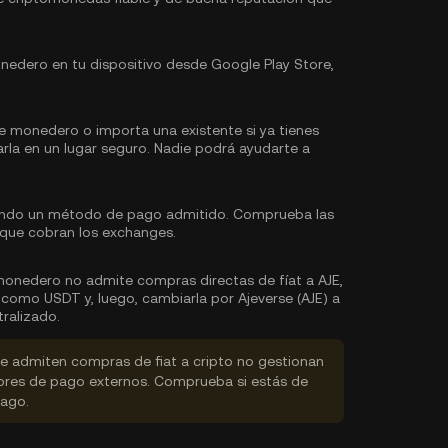
edero en tu dispositivo desde Google Play Store,
e monedero o importa una existente si ya tienes
arla en un lugar seguro. Nadie podrá ayudarte a
zando un método de pago admitido. Comprueba las
 que cobran los exchanges.
monedero no admite compras directas de fíat a AJE,
omo USDT y, luego, cambiarla por Ajeverse (AJE) a
ralizado.
 admiten compras de fiat a cripto no gestionan
dores de pago externos. Comprueba si estás de
pago.