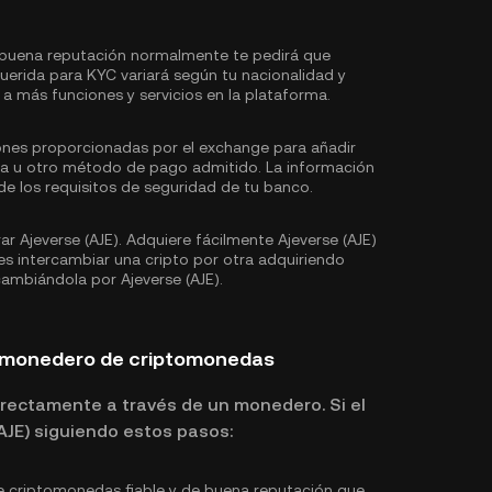
buena reputación normalmente te pedirá que
uerida para KYC variará según tu nacionalidad y
a más funciones y servicios en la plataforma.
iones proporcionadas por el exchange para añadir
ria u otro método de pago admitido. La información
e los requisitos de seguridad de tu banco.
 Ajeverse (AJE). Adquiere fácilmente Ajeverse (AJE)
s intercambiar una cripto por otra adquiriendo
cambiándola por Ajeverse (AJE).
n monedero de criptomonedas
rectamente a través de un monedero. Si el
(AJE) siguiendo estos pasos:
 criptomonedas fiable y de buena reputación que