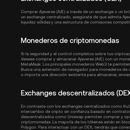
Comprar Ajeverse (AJE) a través de un exchange o un bróker
un exchange centralizado, asegúrate de que admita Aje
liquidez sólidas y una estructura de comisiones competit
Monederos de criptomonedas
Si la seguridad y el control completos sobre tus criptoa
desees comprar y almacenar Ajeverse (AJE) con un mon
MetaMask. Los principales monederos Web3 te permiten a
Busca una extensión de navegador para monederos de c
o importa una dirección existente para almacenar, enviar 
Exchanges descentralizados (DE
En contraste con los exchanges centralizados como KuCo
intercambio de cripto sin confianza basado en contrato
descentralizados como Uniswap permiten comprar y oper
criptomonedas. La mayoría de los tókenes están en bl
Polygon
. Para interactuar con un DEX, tendrás que cone