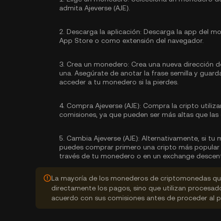
admita Ajeverse (AJE).
2.
Descarga la aplicación:
Descarga la app del mon
App Store o como extensión del navegador.
3.
Crea un monedero:
Crea una nueva dirección d
una. Asegúrate de anotar la frase semilla y guard
acceder a tu monedero si la pierdes.
4.
Compra Ajeverse (AJE):
Compra la cripto utili
comisiones, ya que pueden ser más altas que las
5.
Cambia Ajeverse (AJE):
Alternativamente, si tu 
puedes comprar primero una cripto más popular c
través de tu monedero o en un exchange descent
La mayoría de los monederos de criptomonedas que
directamente los pagos, sino que utilizan procesa
acuerdo con sus comisiones antes de proceder al 