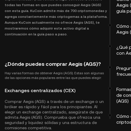
Aegis 
todas las formas en que puedes conseguir Aegis (AGS)
guía p
con esta guía. KuCoin admite más de 700 criptomonedas y
agrega constantemente más criptogemas a la plataforma.
Aunque KuCoin actualmente no ofrece Aegis (AGS), te
Cómo 
mostraremos cómo adquirir este activo digital a
Aegis 
continuación en la guía paso a paso.
¿Qué 
con Ae
¿Dónde puedes comprar Aegis (AGS)?
Pregu
Hay varias formas de obtener Aegis (AGS). Estas son algunas
frecue
de las opciones más populares entre las que puedes elegir:
Formas
Exchanges centralizados (CEX)
de com
(AGS)
Comprar Aegis (AGS) a través de un exchange o un
bróker es rápido y fácil para los principiantes. Al
elegir un exchange centralizado, asegúrate de que
Cómo 
admita Aegis (AGS). Comprueba que ofrezca una
cripto
seguridad y liquidez sólidas y una estructura de
comisiones competitiva.