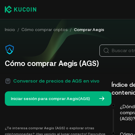
Inicio
/
Cómo comprar criptos
/
Comprar Aegis
Buscar ot
Cómo comprar Aegis (AGS)
Conversor de precios de AGS en vivo
Índice d
conteni
Iniciar sesión para comprar Aegis(AGS)
¿Dónd
compra
(AGS)
¿Te interesa comprar Aegis (AGS) o explorar otras
Cómo 
criptomonedas? ¡Has venido al lugar correcto! Descubre