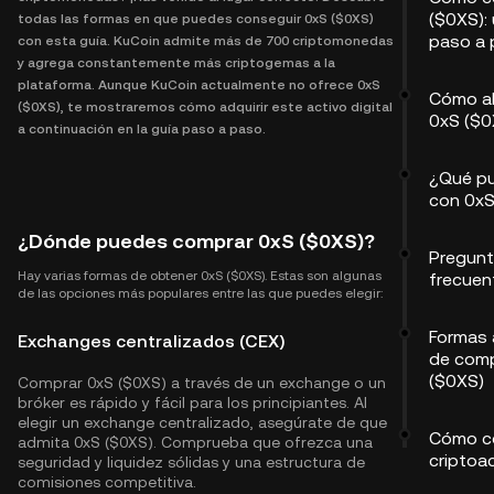
($0XS):
todas las formas en que puedes conseguir 0xS ($0XS)
paso a
con esta guía. KuCoin admite más de 700 criptomonedas
y agrega constantemente más criptogemas a la
plataforma. Aunque KuCoin actualmente no ofrece 0xS
Cómo a
($0XS), te mostraremos cómo adquirir este activo digital
0xS ($0
a continuación en la guía paso a paso.
¿Qué p
con 0xS
¿Dónde puedes comprar 0xS ($0XS)?
Pregun
Hay varias formas de obtener 0xS ($0XS). Estas son algunas
frecuen
de las opciones más populares entre las que puedes elegir:
Formas 
Exchanges centralizados (CEX)
de comp
($0XS)
Comprar 0xS ($0XS) a través de un exchange o un
bróker es rápido y fácil para los principiantes. Al
elegir un exchange centralizado, asegúrate de que
Cómo c
admita 0xS ($0XS). Comprueba que ofrezca una
criptoa
seguridad y liquidez sólidas y una estructura de
comisiones competitiva.