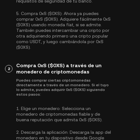
requisitos de seguridad de tu banco.
5.
Compra 0xS ($0XS):
Ahora ya puedes
comprar 0xS ($0XS). Adquiere fácilmente 0xS
($0XS) usando moneda fíat, si se admite.
También puedes intercambiar una cripto por
otra adquiriendo primero una cripto popular
como
USDT
, y luego cambiándola por 0xS
($0XS).
Compra 0xS ($0XS) a través de un
2
monedero de criptomonedas
Puedes comprar ciertas criptomonedas
directamente a través de un monedero. Si el tuyo
lo admite, puedes adquirir 0xS ($0XS) siguiendo
estos pasos:
1.
Elige un monedero:
Selecciona un
monedero de criptomonedas fiable y de
buena reputación que admita 0xS ($0XS).
2.
Descarga la aplicación:
Descarga la app del
monedero en tu dispositivo desde Google