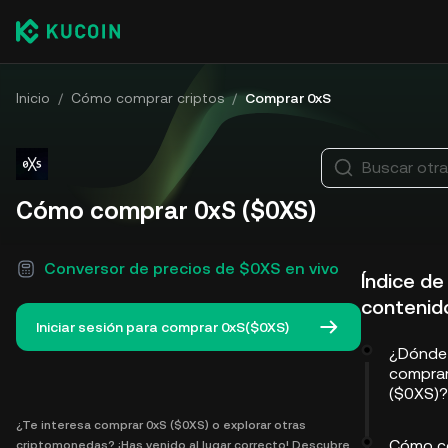
Inicio
/
Cómo comprar criptos
/
Comprar 0xS
Buscar otr
Cómo comprar 0xS ($0XS)
Conversor de precios de $0XS en vivo
Índice de
contenid
Iniciar sesión para comprar 0xS($0XS)
¿Dónde
compra
($0XS)?
¿Te interesa comprar 0xS ($0XS) o explorar otras
Cómo c
criptomonedas? ¡Has venido al lugar correcto! Descubre