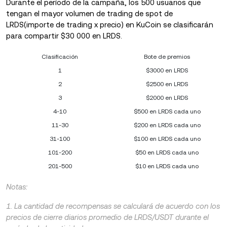
Durante el período de la campaña, los 500 usuarios que
tengan el mayor volumen de trading de spot de
LRDS(importe de trading x precio) en KuCoin se clasificarán
para compartir $30 000 en LRDS.
Clasificación
Bote de premios
1
$3000 en LRDS
2
$2500 en LRDS
3
$2000 en LRDS
4-10
$500 en LRDS cada uno
11-30
$200 en LRDS cada uno
31-100
$100 en LRDS cada uno
101-200
$50 en LRDS cada uno
201-500
$10 en LRDS cada uno
Notas:
1. La cantidad de recompensas se calculará de acuerdo con los
precios de cierre diarios promedio de LRDS/USDT durante el