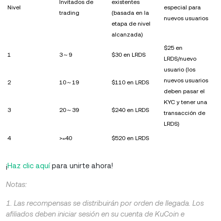
Invitados de
existentes
Nivel
especial para
trading
(basada en la
nuevos usuarios
etapa de nivel
alcanzada)
$25 en
1
3～9
$30 en LRDS
LRDS/nuevo
usuario (los
nuevos usuarios
2
10～19
$110 en LRDS
deben pasar el
KYC y tener una
3
20～39
$240 en LRDS
transacción de
LRDS)
4
>=40
$520 en LRDS
¡
Haz clic aquí
para unirte ahora!
Notas:
1. Las recompensas se distribuirán por orden de llegada. Los
afiliados deben iniciar sesión en su cuenta de KuCoin e