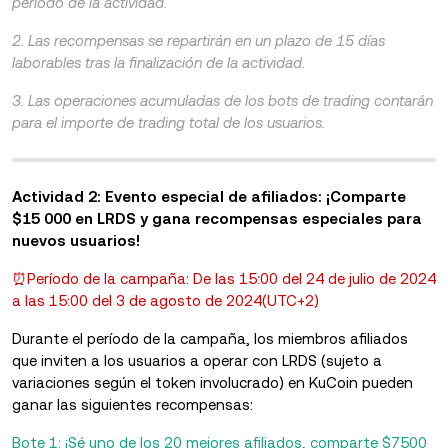
período de la actividad.
2. Las recompensas se repartirán en un plazo de 15 días
laborables tras la finalización de la actividad.
3. Las operaciones acumuladas de los bots de trading contarán
para el importe de trading total de los usuarios.
Actividad 2: Evento especial de afiliados: ¡Comparte
$15 000 en LRDS y gana recompensas especiales para
nuevos usuarios!
⏰Período de la campaña: De las 15:00 del 24 de julio de 2024
a las 15:00 del 3 de agosto de 2024(UTC+2)
Durante el período de la campaña, los miembros afiliados
que inviten a los usuarios a operar con LRDS (sujeto a
variaciones según el token involucrado) en KuCoin pueden
ganar las siguientes recompensas:
Bote 1: ¡Sé uno de los 20 mejores afiliados, comparte $7500