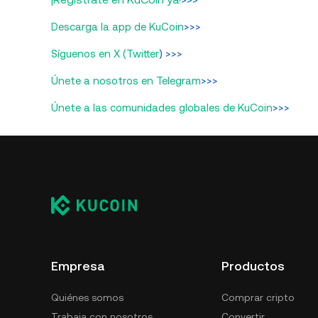
Descarga la app de KuCoin
>>>
Síguenos en X (Twitter
) >>>
Únete a nosotros en Telegram
>>>
Únete a las comunidades globales de KuCoin
>>>
Empresa
Productos
Quiénes somos
Comprar cripto
Trabaja con nosotros
Convertir