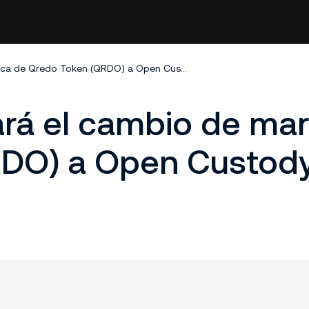
KuCoin completará el cambio de marca de Qredo Token (QRDO) a Open Custody Protocol (OPEN)
rá el cambio de ma
RDO) a Open Custod