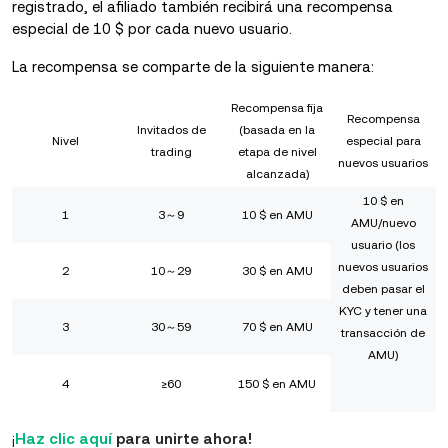
registrado, el afiliado también recibirá una recompensa
especial de 10 $ por cada nuevo usuario.
La recompensa se comparte de la siguiente manera:
Recompensa fija
Recompensa
Invitados de
(basada en la
Nivel
especial para
trading
etapa de nivel
nuevos usuarios
alcanzada)
10 $ en
1
3～9
10 $ en AMU
AMU/nuevo
usuario (los
nuevos usuarios
2
10～29
30 $ en AMU
deben pasar el
KYC y tener una
3
30～59
70 $ en AMU
transacción de
AMU)
4
≥60
150 $ en AMU
¡
Haz clic aquí
para unirte ahora!