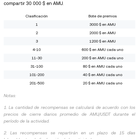
compartir 30 000 $ en AMU.
Clasificación
Bote de premios
1
3000 $ en AMU
2
2000 $ en AMU
3
1200 $ en AMU
4-10
600 $ en AMU cada uno
11-30
200 $ en AMU cada uno
31-100
80 $ en AMU cada uno
101-200
40 $ en AMU cada uno
201-500
20 $ en AMU cada uno
Notas:
1. La cantidad de recompensas se calculará de acuerdo con los
precios de cierre diarios promedio de AMU/USDT durante el
período de la actividad.
2. Las recompensas se repartirán en un plazo de 15 días