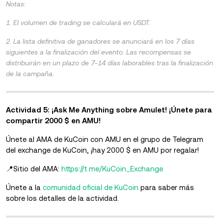
Notas:
1. El volumen de trading se calculará en USDT.
2. La lista definitiva de ganadores se anunciará en los 7 días
siguientes a la finalización del evento. Las recompensas se
distribuirán en un plazo de 7-14 días laborables tras la finalización
de la campaña.
Actividad 5: ¡Ask Me Anything sobre Amulet! ¡Únete para
compartir 2000 $ en AMU!
Únete al AMA de KuCoin con AMU en el grupo de Telegram
del exchange de KuCoin, ¡hay 2000 $ en AMU por regalar!
📍Sitio del AMA:
https://t.me/KuCoin_Exchange
Únete a la
comunidad oficial de KuCoin
para saber más
sobre los
detalles de la actividad.