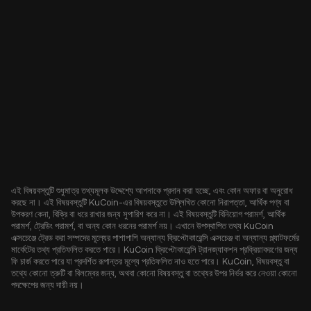
এই বিষয়বস্তুটি শুধুমাত্র তথ্যমূলক উদ্দেশ্যে আপনাকে প্রদান করা হচ্ছে, এবং কোন অফার বা অনুরোধ
করছে না। এই বিষয়বস্তুটি KuCoin-এর বিষয়বস্তুতে উল্লিখিত কোনো নিরাপত্তা, আর্থিক পণ্য বা
উপকরণ কেনা, বিক্রি বা ধরে রাখার জন্য সুপারিশ করে না। এই বিষয়বস্তুটি বিনিয়োগ পরামর্শ, আর্থিক
পরামর্শ, ট্রেডিং পরামর্শ, বা অন্য কোন ধরনের পরামর্শ নয়। এখানে উপস্থাপিত তথ্য KuCoin
এক্সচেঞ্জে ট্রেড করা সম্পদের মূল্যের পাশাপাশি অন্যান্য ক্রিপ্টোকারেন্সি এক্সচেঞ্জ বা অন্যান্য প্ল্যাটফর্মের
মার্কেটের তথ্য প্রতিফলিত করতে পারে। KuCoin ক্রিপ্টোকারেন্সি ট্রানজ্যাকশন প্রক্রিয়াকরণের জন্য
ফি চার্জ করতে পারে যা প্রদর্শিত রূপান্তর মূল্যে প্রতিফলিত নাও হতে পারে। KuCoin, বিষয়বস্তু বা
তথ্যে কোনো ত্রুটি বা বিলম্বের জন্য, অথবা কোনো বিষয়বস্তু বা তথ্যের উপর নির্ভর করে নেওয়া কোনো
পদক্ষেপের জন্য দায়ী নয়।