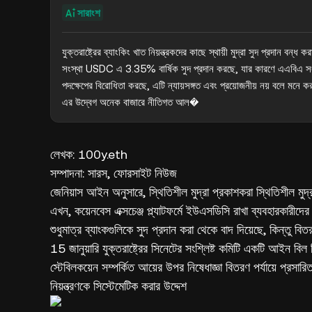
সারাংশ
যুক্তরাষ্ট্রের ব্যাংকিং খাত নিয়ন্ত্রকদের কাছে স্থায়ী মুদ্রা সুদ প্রদান বন্
সংস্থা USDC এ 3.35% বার্ষিক সুদ প্রদান করছে, যার কারণে এএবিএ সং
পদক্ষেপের বিরোধিতা করছে, এটি ন্যায়সঙ্গত এবং প্রয়োজনীয় নয় বলে মনে করছে।
এর উদ্বেগ অনেক বাজারে নীতিগত আল�
লেখক: 100y.eth
সম্পাদনা: সারস, ফোরসাইট নিউজ
জেনিয়াস আইন অনুসারে, স্থিতিশীল মুদ্রা প্রকাশকরা স্থিতিশীল মুদ
এখন, কয়েনবেস এক্সচেঞ্জ প্ল্যাটফর্মে ইউএসডিসি রাখা ব্যবহারকার
শুধুমাত্র ব্যাংকগুলিকে সুদ প্রদান করা থেকে বাদ দিয়েছে, কিন্তু বি
15 জানুয়ারি যুক্তরাষ্ট্রের সিনেটের সংশ্লিষ্ট কমিটি একটি আইন বিল
স্টেবিলকয়েন সম্পর্কিত আয়ের উপর নিষেধাজ্ঞা বিতরণ পর্যায়ে প্রসা
নিয়ন্ত্রণকে সিস্টেমেটিক করার উদ্দেশ