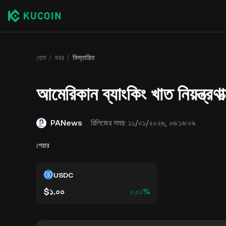
হোম
খবর
বিস্তারিত
আমেরিকান ব্যাংকিং খাত নিয়ন্ত্রণা
PANews
রিলিজের সময়:
১১/০১/২০২৬, ০৬:১৬:০৯
শেয়ার
USDC
$১.০০
০.০১%