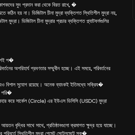
ি প্রকাশকদের সুদ প্রদান করা থেকে বিরত রাখে, �
তে কঠিন হয় না। ডিজিটাল চীনা মুদ্রা ব্যক্তিগত স্থিতিশীল মুদ্রা নয়,
াল মুদ্রা। ডিজিটাল চীনা মুদ্রার প্রচার ব্যক্তিগত প্ল্যাটফর্মগুলির
ায়শই প�
পরিবর্তনের অপরিহার্য প্রবণতার সম্মুখীন হচ্ছে। এই সময়ে, পরিবর্তনের
র জন্যও বিশাল সুযোগ রয়েছে। অনেক ব্যাংকই ইতিমধ্যে সক্রিয�
র্ভ পরি�
ার করে সার্কেল (Circle) এর ইউএস ডিসিসি (USDC) মুদ্রা
য়তন বৃদ্ধির সাথে সাথে, প্রতিষ্ঠানগুলো ক্রমাগত ক্ষুদ্র হয়ে যাচ্ছে।
ার পরিবর্তে স্থিতিশীল মুদ্রা পেমেন্ট সেটেলমেন্টে সক্�