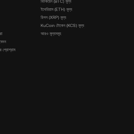
বিটকয়েন (BTC) মূল্য
ইথেরিয়াম (ETH) মূল্য
রিপল (XRP) মূল্য
KuCoin টোকেন (KCS) মূল্য
রা
আরও মূল্যসমূহ
আবেদন
 প্রোগ্রাম