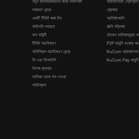
নতুন ব্যবহারকারীদের জন্য নির্দেশিকা
অ্যাফিলিয়েট প্রোগ্রাম
সহায়তা কেন্দ্র
ব্রোকার
একটি টিকিট জমা দিন
প্রতিষ্ঠানগুলি
কারিগরি সহায়তা
API পরিষেবা
বাগ বাউন্টি
টোকেন তালিকাভুক্ত ক
টিকিট যাচাইকরণ
P2P মার্চেন্ট হওয়ার 
অফিসিয়াল যাচাইকরণ কেন্দ্র
KuCoin অ্যাম্বাসেডর
ফি এবং ভিআইপি
KuCoin Pay মার্চেন্ট
বিশেষ ব্যবহার
তালিকা থেকে বাদ দেওয়া
সাইটম্যাপ