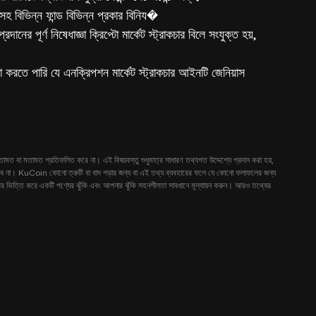
 সহ বিভিন্ন ফান্ড বিভিন্ন প্রকার বিনিয�
দানের পূর্ণ নিষেধাজ্ঞা ক্রিপ্টো মার্কেট স্ট্রাকচার বিলে সংযুক্ত হয়,
 করতে পারি যে এনক্রিপশন মার্কেট স্ট্রাকচার আইনটি জেনিয়াস
ামত বা মতামত প্রতিফলিত করে না। এই বিষয়বস্তু শুধুমাত্র সাধারণ তথ্যগত উদ্দেশ্যে প্রদান করা হয়,
ঝানো হবে না। KuCoin কোনো ত্রুটি বা বাদ পড়ার জন্য বা এই তথ্য ব্যবহারের ফলে যে কোনো ফলাফলের জন্য
 উপর ভিত্তি করে একটি পণ্যের ঝুঁকি এবং আপনার ঝুঁকি সহনশীলতা সাবধানে মূল্যায়ন করুন। আরও তথ্যের