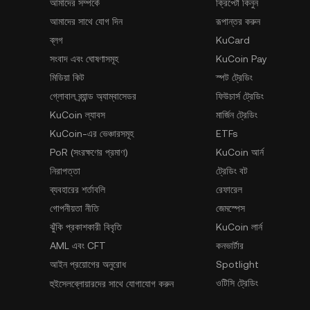
আমাদের সম্পর্কে
ক্রিপ্টো কিনুন
আমাদের সাথে যোগ দিন
রূপান্তর করুন
ব্লগ
KuCard
সংবাদ এবং ঘোষণাসমূহ
KuCoin Pay
মিডিয়া কিট
স্পট ট্রেডিং
গ্লোবাল ব্র্যান্ড অ্যাম্বাসেডর
ফিউচার্স ট্রেডিং
KuCoin ল্যাবস
মার্জিন ট্রেডিং
KuCoin-এর ভেঞ্চারসমূহ
ETFs
PoR (সংরক্ষণের প্রমাণ)
KuCoin আর্ন
নিরাপত্তা
ট্রেডিং বট
ব্যবহারের শর্তাবলি
রেফারেল
গোপনীয়তা নীতি
জেমস্পেস
ঝুঁকি প্রকাশকারী বিবৃতি
KuCoin লার্ন
AML এবং CFT
কনভার্টার
আইন প্রয়োগের অনুরোধ
Spotlight
ওটিসি ট্রেডিং
হুইসেলব্লোয়ারদের সাথে যোগাযোগ করুন