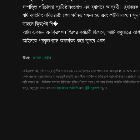
সম্পত্তি পরিচালনা প্রতিষ্ঠানগুলোও এই ব্যাপারে আগ্রহী। ব্ল্যাকরক
যদি ব্যাংকিং লবির চেষ্টা শেষ পর্যন্ত সফল হয় এবং স্টেবিলকয়েন সুদ প্র
তাহলে ক্রিপ্টো শি�
আমি একজন এনক্রিপশন শিল্পের কর্মচারী হিসেবে, আমি শুধুমাত্র আশা
আইনকে প্রকৃতপক্ষে অকার্যকর করে তুলবে এমন
উৎস
:
আসল দেখান
দাবিত্যাগ: এই পৃষ্ঠার তথ্য তৃতীয় পক্ষের কাছ থেকে প্রাপ্ত হতে পারে এবং অগত্যা KuCoin এর মত
কোন ধরনের প্রতিনিধিত্ব বা ওয়ারেন্টি ছাড়াই, বা এটিকে আর্থিক বা বিনিয়োগ পরামর্শ হিসাবে বো
দায়ী থাকবে না। ডিজিটাল সম্পদে বিনিয়োগ ঝুঁকিপূর্ণ হতে পারে। আপনার নিজের আর্থিক পরিস্থিতির
জন্য, অনুগ্রহ করে আমাদের
ব্যবহারের শর্তাবলী
এবং
ঝুঁকি প্রকাশ
পড়ুন।