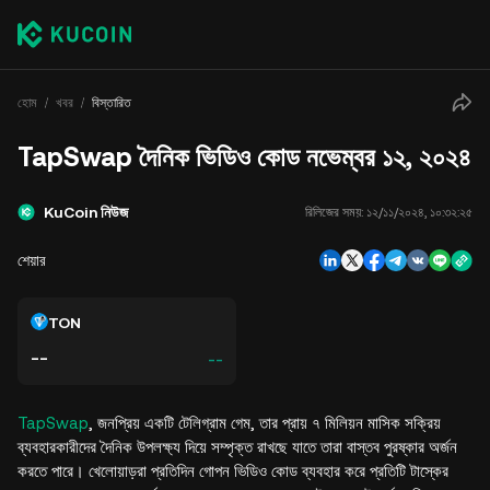
হোম
খবর
বিস্তারিত
TapSwap দৈনিক ভিডিও কোড নভেম্বর ১২, ২০২৪
KuCoin নিউজ
রিলিজের সময়:
১২/১১/২০২৪, ১০:৩২:২৫
শেয়ার
TON
--
--
TapSwap
, জনপ্রিয় একটি টেলিগ্রাম গেম, তার প্রায় ৭ মিলিয়ন মাসিক সক্রিয়
ব্যবহারকারীদের দৈনিক উপলক্ষ্য দিয়ে সম্পৃক্ত রাখছে যাতে তারা বাস্তব পুরষ্কার অর্জন
করতে পারে। খেলোয়াড়রা প্রতিদিন গোপন ভিডিও কোড ব্যবহার করে প্রতিটি টাস্কের