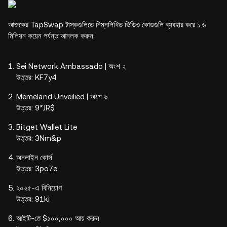
আজকের TapSwap টাস্কগুলিতে নিম্নলিখিত ভিডিও কোডগুলি ব্যবহার করে ১.৬
মিলিয়ন কয়েন পর্যন্ত আনলক করুন:
Sei Network Ambassado | অংশ ২
উত্তর: KF7y4
Memeland Unveilied | অংশ ৬
উত্তর: 9*JR$
Bitget Wallet Lite
উত্তর: 3Nm&p
অনলাইন কোর্স
উত্তর: 3po7e
২০২৫-এ বিনিয়োগ
উত্তর: 91ki
আইটি-তে $১০০,০০০ আয় করুন