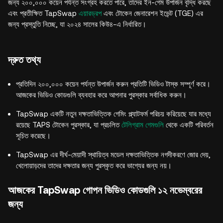
জন্য ২০০,০০০ কয়েন পর্যন্ত সংগ্রহ করতে পারে, তাদের ইন-গেম উপার্জন বৃদ্ধি করছে
এবং প্রতীক্ষিত TapSwap
এয়ারড্রপ
এবং টোকেন জেনারেশন ইভেন্ট (TGE) এর
জন্য প্রস্তুতি নিচ্ছে, যা ২০২৪ সালের কিউ৪-এ নির্ধারিত।
দ্রুত তথ্য
প্রতিদিন ২০০,০০০ কয়েন পর্যন্ত উপার্জন করুন প্রতিটি ভিডিও টাস্ক সম্পূর্ণ করে।
আজকের ভিডিও কোডগুলি ব্যবহার করে আপনার পুরস্কার সর্বাধিক করুন।
TapSwap একটি নতুন দক্ষতাভিত্তিক গেমিং প্ল্যাটফর্ম পরিচয় করিয়েছে যার মধ্যে
রয়েছে TAPS টোকেন পুরস্কার, যা প্রচলিত
টেলিগ্রাম গেমগুলি
থেকে একটি পরিবর্তন
সূচিত করেছে।
TapSwap এর দীর্ঘ-মেয়াদী স্থায়িত্ব মডেল দক্ষতাভিত্তিক নগদীকরণে জোর দেয়,
খেলোয়াড়দের তাদের দক্ষতার জন্য পুরস্কৃত করে ভাগ্যের জন্য নয়।
আজকের TapSwap গোপন ভিডিও কোডগুলি ১২ নভেম্বরের
জন্য