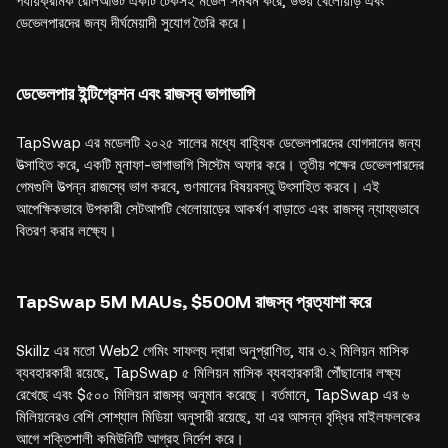
পর্যায়ক্রমিক রোলআউট একটি টেকসই মডেল সমর্থন করে, উভয় খেলোয়াড় এবং
ডেভেলপারদের জন্য দীর্ঘমেয়াদী সুযোগ তৈরি করে।
ডেভেলপার ইন্টিগ্রেশন এবং রাজস্ব ভাগাভাগি
TapSwap এর মডেলটি ২০২৫ সালের মধ্যে বাহ্যিক ডেভেলপারদের যোগদানের জন্য
উত্সাহিত করে, একটি মুনাফা-ভাগাভাগি সিস্টেম অফার করে। তৃতীয় পক্ষের ডেভেলপারদের
গেমগুলি উত্পন্ন রাজস্বে ভাগ করবে, গুণমানের বিষয়বস্তু উৎসাহিত করবে। এই
আপেক্ষিকভাবে উপকারী সেটআপটি খেলোয়াড়ের আকর্ষণ বাড়াতে এবং রাজস্ব ন্যায্যভাবে
বিতরণ করার লক্ষ্যে।
TapSwap 5M MAUs, $500M রাজস্ব প্রত্যাশা করে
Skillz এর মতো Web2 গেমিং সাফল্য দ্বারা অনুপ্রাণিত, যার ৩.২ মিলিয়ন মাসিক
ব্যবহারকারী রয়েছে, TapSwap ৫ মিলিয়ন মাসিক ব্যবহারকারী পৌঁছানোর লক্ষ্য
রেখেছে এবং $৫০০ মিলিয়ন রাজস্ব অনুমান করেছে। বর্তমানে, TapSwap এর ৬
মিলিয়নেরও বেশি সোশ্যাল মিডিয়া অনুসারী রয়েছে, যা এর আসন্ন বৃদ্ধির মাইলফলকের
আগে শক্তিশালী কমিউনিটি আগ্রহ নির্দেশ করে।