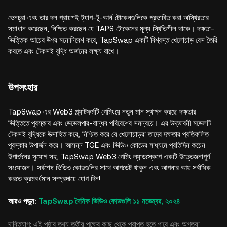
ভেনচুরা এবং তার দল প্রায়শই ট্যাপ-টু-আর্ন টোকেনগুলিকে প্রভাবিত করা অস্থিরতার
সমাধান করেছেন, নিশ্চিত করছেন যে TAPS টোকেনের মূল্য স্থিতিশীল থাকে। দক্ষতা-
ভিত্তিক আয়ের উপর মনোনিবেশ করে, TapSwap একটি বিশ্বস্ত খেলোয়াড় বেস তৈরি
করতে এবং টেকসই বৃদ্ধি অর্জনের লক্ষ্য রাখে।
উপসংহার
TapSwap এর Web3 প্ল্যাটফর্মটি গেমিংয়ে নতুন মান স্থাপন করছে দক্ষতার
ভিত্তিতে পুরস্কার এবং ডেভেলপার-বান্ধব পরিবেশের সমন্বয়ে। এর উদ্ভাবনী মডেলটি
টেকসই বৃদ্ধিকে উত্সাহিত করে, নিশ্চিত করে যে খেলোয়াড়রা তাদের দক্ষতার প্রতিফলিত
পুরস্কার উপার্জন করে। আসন্ন TGE এবং ভিডিও কোডের মাধ্যমে প্রতিদিন কয়েন
উপার্জনের সুযোগ সহ, TapSwap Web3 গেমিং ল্যান্ডস্কেপে একটি উত্তেজনাপূর্ণ
সংযোজন। সর্বশেষ ভিডিও কোডগুলির সাথে আপডেট থাকুন এবং আপনার আয় সর্বাধিক
করতে ক্রমবর্ধমান সম্প্রদায়ে যোগ দিন!
আরও পড়ুন:
TapSwap দৈনিক ভিডিও কোডগুলি ১১ নভেম্বর, ২০২৪
দাবিত্যাগ: এই পৃষ্ঠার তথ্য তৃতীয় পক্ষের কাছ থেকে প্রাপ্ত হতে পারে এবং অগত্যা