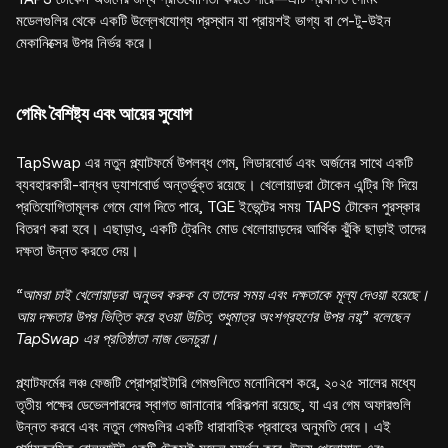
মডেলগুলির থেকে একটি উল্লেখযোগ্য প্রস্থান যা প্রায়শই ভাগ্য বা পে-টু-উইন
মেকানিক্সের উপর নির্ভর করে।
গেমিং বৈশিষ্ট্য এবং আয়ের সুযোগ
TapSwap এর নতুন প্ল্যাটফর্মে উপলব্ধ গেম, লিডারবোর্ড এবং অর্জনের সাথে একটি
ব্যবহারকারী-বান্ধব ড্যাশবোর্ড অন্তর্ভুক্ত রয়েছে। খেলোয়াড়রা টোকেন এন্ট্রি ফি দিয়ে
প্রতিযোগিতামূলক গেমে যোগ দিতে পারে, TGE ইভেন্টের সময় TAPS টোকেন পুরস্কার
বিতরণ করা হবে। এছাড়াও, একটি ট্রেনিং মোড খেলোয়াড়দের আর্থিক ঝুঁকি ছাড়াই তাদের
দক্ষতা উন্নত করতে দেয়।
“আমরা চাই খেলোয়াড়রা অনুভব করুক যে তাদের সময় এবং দক্ষতাকে মূল্য দেওয়া হয়েছে।
আয় দক্ষতার উপর ভিত্তি করে হওয়া উচিত, শুধুমাত্র অংশগ্রহণের উপর নয়,” বলেছেন
TapSwap এর প্রতিষ্ঠাতা নাজ ভেনচুরা।
প্ল্যাটফর্মের লঞ্চ ফেজটি প্রোপ্রাইটারি গেমগুলিতে মনোনিবেশ করে, ২০২৫ সালের মধ্যে
তৃতীয় পক্ষের ডেভেলপারদের স্বাগত জানানোর পরিকল্পনা রয়েছে, যা এর গেম অফারগুলি
উন্নত করবে এবং নতুন গেমগুলির একটি ধারাবাহিক প্রবাহের অনুমতি দেবে। এই