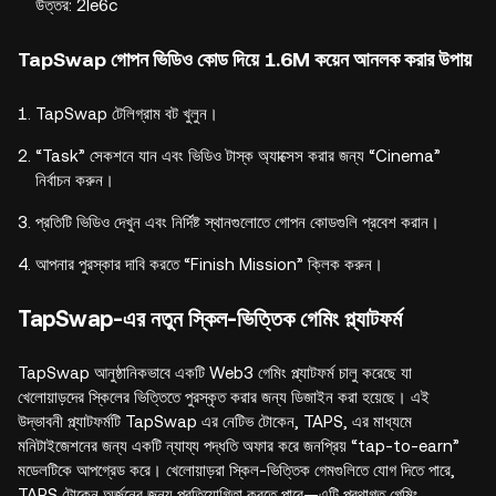
উত্তর: 2le6c
TapSwap গোপন ভিডিও কোড দিয়ে 1.6M কয়েন আনলক করার উপায়
TapSwap টেলিগ্রাম বট খুলুন।
“Task” সেকশনে যান এবং ভিডিও টাস্ক অ্যাক্সেস করার জন্য “Cinema”
নির্বাচন করুন।
প্রতিটি ভিডিও দেখুন এবং নির্দিষ্ট স্থানগুলোতে গোপন কোডগুলি প্রবেশ করান।
আপনার পুরস্কার দাবি করতে “Finish Mission” ক্লিক করুন।
TapSwap-এর নতুন স্কিল-ভিত্তিক গেমিং প্ল্যাটফর্ম
TapSwap আনুষ্ঠানিকভাবে একটি Web3 গেমিং প্ল্যাটফর্ম চালু করেছে যা
খেলোয়াড়দের স্কিলের ভিত্তিতে পুরস্কৃত করার জন্য ডিজাইন করা হয়েছে। এই
উদ্ভাবনী প্ল্যাটফর্মটি TapSwap এর নেটিভ টোকেন, TAPS, এর মাধ্যমে
মনিটাইজেশনের জন্য একটি ন্যায্য পদ্ধতি অফার করে জনপ্রিয় “tap-to-earn”
মডেলটিকে আপগ্রেড করে। খেলোয়াড়রা স্কিল-ভিত্তিক গেমগুলিতে যোগ দিতে পারে,
TAPS টোকেন অর্জনের জন্য প্রতিযোগিতা করতে পারে—এটি প্রথাগত গেমিং