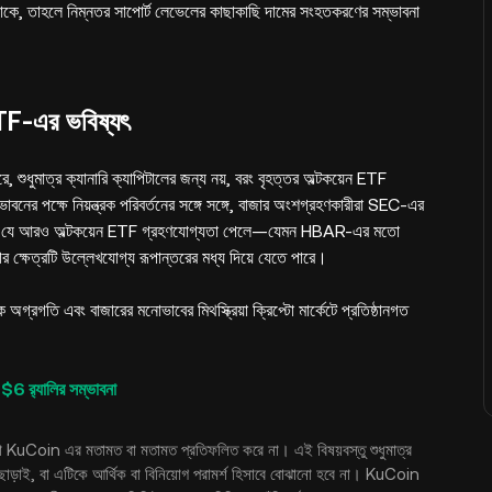
কে, তাহলে নিম্নতর সাপোর্ট লেভেলের কাছাকাছি দামের সংহতকরণের সম্ভাবনা
TF-এর ভবিষ্যৎ
ধুমাত্র ক্যানারি ক্যাপিটালের জন্য নয়, বরং বৃহত্তর অল্টকয়েন ETF
বনের পক্ষে নিয়ন্ত্রক পরিবর্তনের সঙ্গে সঙ্গে, বাজার অংশগ্রহণকারীরা SEC-এর
িচ্ছেন যে আরও অল্টকয়েন ETF গ্রহণযোগ্যতা পেলে—যেমন HBAR-এর মতো
ের ক্ষেত্রটি উল্লেখযোগ্য রূপান্তরের মধ্য দিয়ে যেতে পারে।
ক অগ্রগতি এবং বাজারের মনোভাবের মিথস্ক্রিয়া ক্রিপ্টো মার্কেটে প্রতিষ্ঠানগত
র‍্যালির সম্ভাবনা
গত্যা KuCoin এর মতামত বা মতামত প্রতিফলিত করে না। এই বিষয়বস্তু শুধুমাত্র
্টি ছাড়াই, বা এটিকে আর্থিক বা বিনিয়োগ পরামর্শ হিসাবে বোঝানো হবে না। KuCoin