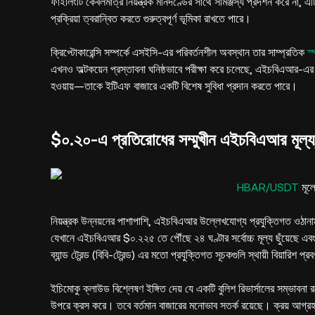
ফাইলিংটি কেবলমাত্র নিয়ন্ত্রক মানদণ্ডের সাথে সামঞ্জস্য প্রদর্শন করে না,
প্রক্রিয়া ত্বরান্বিত করতে গুরুত্বপূর্ণ ভূমিকা রাখতে পারে।
ক্রিপ্টোকারেন্সি সম্পর্কে এসইসি-এর পরিবর্তনশীল অবস্থান তার সাম্প্রতিক
স
এখনও অল্টকয়েন প্রস্তাবনা ঘনিষ্ঠভাবে পরীক্ষা করে চলেছে, এইচবিএআর-এর 
হওয়ায়—তাকে ইটিএফ বাজারে একটি বিশেষ সুবিধা প্রদান করতে পারে।
$০.২০-এ প্রতিরোধের সম্মুখীন এইচবিএআর মূল্য,
HBAR/USDT
মূল্
নিয়ন্ত্রক উন্নয়নের পাশাপাশি, এইচবিএআর উল্লেখযোগ্য প্রযুক্তিগত ওঠানাম
যেখানে এইচবিএআর $০.২২৫ তে পৌঁছে ২৪ ঘণ্টার সর্বোচ্চ মূল্য ছুঁয়েছে এব
ব্যান্ড ট্রেন্ড (বিবি-ট্রেন্ড) এর মতো প্রযুক্তিগত সূচকগুলি স্থায়ী বিয়ার
ইচিমোকু ক্লাউড বিশ্লেষণ ইঙ্গিত দেয় যে একটি বুলিশ রিভার্সালের সম্ভাবন
উপরে ক্রস করে। তবে বর্তমান বাজারের মনোভাব সতর্ক রয়েছে। ক্রয় আগ্রহ 