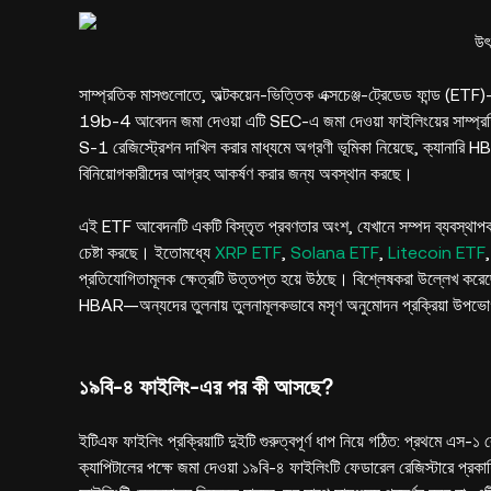
উৎ
সাম্প্রতিক মাসগুলোতে, অল্টকয়েন-ভিত্তিক এক্সচেঞ্জ-ট্রেডেড ফান্ড (ETF)
19b-4 আবেদন জমা দেওয়া এটি SEC-এ জমা দেওয়া ফাইলিংয়ের সাম্প্রতি
S-1 রেজিস্ট্রেশন দাখিল করার মাধ্যমে অগ্রণী ভূমিকা নিয়েছে, ক্য
বিনিয়োগকারীদের আগ্রহ আকর্ষণ করার জন্য অবস্থান করছে।
এই ETF আবেদনটি একটি বিস্তৃত প্রবণতার অংশ, যেখানে সম্পদ ব্যবস্থাপক এবং
চেষ্টা করছে। ইতোমধ্যে
XRP ETF
,
Solana ETF
,
Litecoin ETF
প্রতিযোগিতামূলক ক্ষেত্রটি উত্তপ্ত হয়ে উঠছে। বিশ্লেষকরা উল্লেখ করে
HBAR—অন্যদের তুলনায় তুলনামূলকভাবে মসৃণ অনুমোদন প্রক্রিয়া উপভোগ
১৯বি-৪ ফাইলিং-এর পর কী আসছে?
ইটিএফ ফাইলিং প্রক্রিয়াটি দুইটি গুরুত্বপূর্ণ ধাপ নিয়ে গঠিত: প্রথমে এস-
ক্যাপিটালের পক্ষে জমা দেওয়া ১৯বি-৪ ফাইলিংটি ফেডারেল রেজিস্টারে প্রকাশ