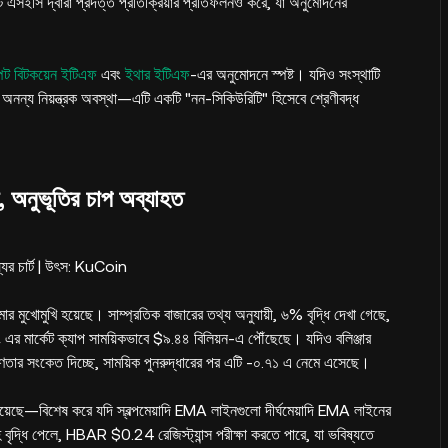
 এটি এসইসি দ্বারা প্রদত্ত প্রতিক্রিয়ার প্রতিফলনও করে, যা অনুমোদনের
্পট বিটকয়েন ইটিএফ
এবং
ইথার ইটিএফ
-এর অনুমোদনে স্পষ্ট। যদিও সংস্থাটি
অনন্য নিয়ন্ত্রক অবস্থা—এটি একটি "নন-সিকিউরিটি" হিসেবে শ্রেণীবদ্ধ
 অনুভূতির চাপ অব্যাহত
যের চার্ট | উৎস: KuCoin
ার মুখোমুখি হয়েছে। সাম্প্রতিক বাজারের তথ্য অনুযায়ী, ৬% বৃদ্ধি দেখা গেছে,
ং এর মার্কেট ক্যাপ সাময়িকভাবে $৯.৪৪ বিলিয়ন-এ পৌঁছেছে। যদিও বলিঞ্জার
িশ প্রবণতার সংকেত দিচ্ছে, সাময়িক পুনরুদ্ধারের পর এটি -০.৭১ এ নেমে এসেছে।
া রয়েছে—বিশেষ করে যদি স্বল্পমেয়াদি EMA লাইনগুলো দীর্ঘমেয়াদি EMA লাইনের
বৃদ্ধি পেলে, HBAR $0.24 রেজিস্ট্যান্স পরীক্ষা করতে পারে, যা ভবিষ্যতে