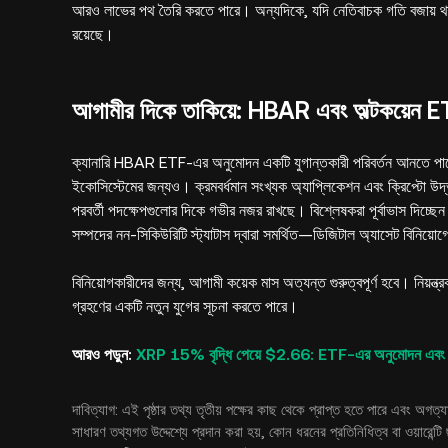
আরও লাভের পথ তৈরি করতে পারে। অন্যদিকে, যদি নেতিবাচক গতি বজায় থা
রয়েছে।
আগামীর দিকে তাকিয়ে: HBAR এবং অল্টকয়েন E
ক্যানারি HBAR ETF-এর অনুমোদন একটি যুগান্তকারী পরিবর্তন আনতে পারে, শু
ইকোসিস্টেমের জন্যও। ক্রমবর্ধমান সংখ্যক অ্যাপ্লিকেশন এবং ক্রিপ্টো উদ্ভা
পরবর্তী পদক্ষেপগুলোর দিকে গভীর নজর রাখছে। বিশ্লেষকরা পূর্বাভাস দ
সম্পদের নন-সিকিউরিটি স্ট্যাটাস দ্বারা সমর্থিত—ডিজিটাল অ্যাসেট বিনিয়োগ
বিনিয়োগকারীদের জন্য, আগামী কয়েক মাস অত্যন্ত গুরুত্বপূর্ণ হবে। নিয়ন্ত্র
গ্রহণের একটি নতুন যুগের সূচনা করতে পারে।
আরও পড়ুন:
XRP 15% বৃদ্ধি পেয়ে $2.66: ETF-এর অনুমোদন এবং $6 
দাবিত্যাগ: এই পৃষ্ঠার তথ্য তৃতীয় পক্ষের কাছ থেকে প্রাপ্ত হতে পারে এবং অ
সাধারণ তথ্যগত উদ্দেশ্যে প্রদান করা হয়, কোন ধরনের প্রতিনিধিত্ব বা ওয়ারেন