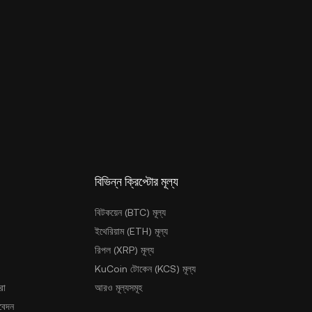
বিভিন্ন ক্রিপ্টোর মূল্য
বিটকয়েন (BTC) মূল্য
ইথেরিয়াম (ETH) মূল্য
রিপল (XRP) মূল্য
KuCoin টোকেন (KCS) মূল্য
রা
আরও মূল্যসমূহ
আবেদন