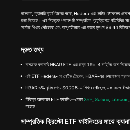
নাসডাক, ক্যানারি ক্যাপিটালের পক্ষে, Hedera-এর নেটিভ টোকেনের এ
জমা দিয়েছে। এই নিয়ন্ত্রক পদক্ষেপটি সাম্প্রতিক প্রযুক্তিগত গতিবিধির স
সর্বোচ্চ শিখরে পৌঁছেছে এবং অস্থায়ীভাবে এর বাজার মূলধন $9.44 বিলিয়ন
দ্রুত তথ্য
নাসডাক ক্যানারি HBAR ETF-এর জন্য 19b-4 ফাইলিং জমা দিয়েছে, য
এই ETF Hedera-এর নেটিভ টোকেন, HBAR-এর এক্সপোজার প্রদান করবে
HBAR ৬% বৃদ্ধি পেয়ে $0.225-এ শিখরে পৌঁছেছে এবং অস্থায়ীভাবে $
বিভিন্ন অল্টকয়েন ETF ফাইলিং—যেমন
XRP
,
Solana
,
Litecoin
করেছে।
সাম্প্রতিক ক্রিপ্টো ETF ফাইলিংয়ের মাঝে ক্