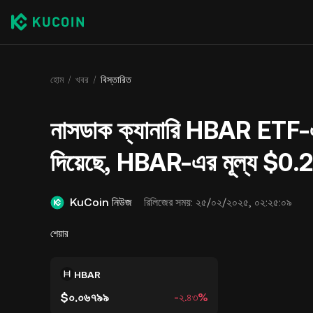
হোম
খবর
বিস্তারিত
নাসডাক ক্যানারি HBAR ETF
দিয়েছে, HBAR-এর মূল্য $0.225 
KuCoin নিউজ
রিলিজের সময়:
২৫/০২/২০২৫, ০২:২৫:০৯
শেয়ার
HBAR
$০.০৬৭৯৯
-২.৪৩%