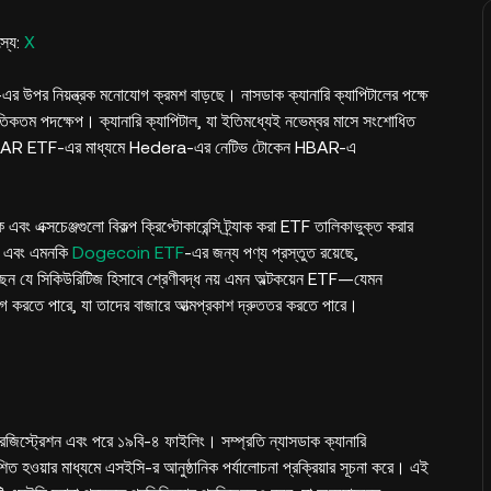
স্য:
X
-এর উপর নিয়ন্ত্রক মনোযোগ ক্রমশ বাড়ছে। নাসডাক ক্যানারি ক্যাপিটালের পক্ষে
কতম পদক্ষেপ। ক্যানারি ক্যাপিটাল, যা ইতিমধ্যেই নভেম্বর মাসে সংশোধিত
ানারি HBAR ETF-এর মাধ্যমে Hedera-এর নেটিভ টোকেন HBAR-এ
 এক্সচেঞ্জগুলো বিকল্প ক্রিপ্টোকারেন্সি ট্র্যাক করা ETF তালিকাভুক্ত করার
, এবং এমনকি
Dogecoin ETF
-এর জন্য পণ্য প্রস্তুত রয়েছে,
ছেন যে সিকিউরিটিজ হিসাবে শ্রেণীবদ্ধ নয় এমন অল্টকয়েন ETF—যেমন
 করতে পারে, যা তাদের বাজারে আত্মপ্রকাশ দ্রুততর করতে পারে।
১ রেজিস্ট্রেশন এবং পরে ১৯বি-৪ ফাইলিং। সম্প্রতি ন্যাসডাক ক্যানারি
িত হওয়ার মাধ্যমে এসইসি-র আনুষ্ঠানিক পর্যালোচনা প্রক্রিয়ার সূচনা করে। এই