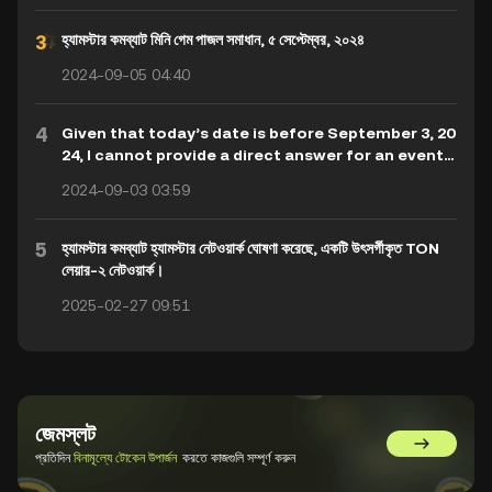
হ্যামস্টার কমব্যাট মিনি গেম পাজল সমাধান, ৫ সেপ্টেম্বর, ২০২৪
2024-09-05 04:40
4
Given that today’s date is before September 3, 20
24, I cannot provide a direct answer for an event
or information in the future. However, if you'd like
2024-09-03 03:59
me to assist in translating "Hamster Kombat Mini
Game Puzzle Solution, September 3, 2024" into Be
ngali, here is the translation: **হ্যামস্টার কমব্যাট মিনি গেম
5
হ্যামস্টার কমব্যাট হ্যামস্টার নেটওয়ার্ক ঘোষণা করেছে, একটি উৎসর্গীকৃত TON
ধাঁধার সমাধান, ৩ সেপ্টেম্বর, ২০২৪**
লেয়ার-২ নেটওয়ার্ক।
2025-02-27 09:51
জেমস্লট
GemSlot এ 
প্রতিদিন
বিনামূল্যে টোকেন উপার্জন
করতে কাজগুলি সম্পূর্ণ করুন