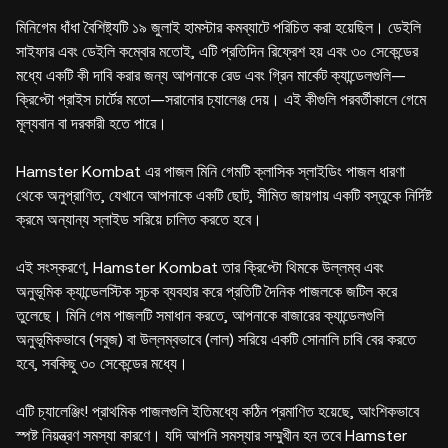
মিনিগেম ধাঁধা বৈশিষ্ট্যটি ১৯ জুলাই হামস্টার কমব্যাটে পরিচিত করা হয়েছিল। ডেইলি
সাইফার এবং ডেইলি কম্বোর মতোই, এটি প্রতিদিন রিফ্রেশ হয় এবং ৩০ সেকেন্ডের
মধ্যে একটি কী দাবি করার জন্য আপনাকে রেড এবং গ্রিন মার্কেট ক্যান্ডেলগুলি—
ক্রিপ্টো প্রাইস চার্টের মতো—সরানোর চ্যালেঞ্জ দেয়। এই কীগুলি পরবর্তীকালে গেমে
মূল্যবান বা দরকারী হতে পারে।
Hamster Kombat এর পাজল মিনি গেমটি ক্লাসিক স্লাইডিং পাজল ধারণা
থেকে অনুপ্রাণিত, যেখানে আপনাকে একটি ছোট, সীমিত জায়গায় একটি বস্তুকে নির্দিষ্ট
ক্রমে অন্যান্য স্লাইড সরিয়ে চালিত করতে হবে।
এই সংস্করণে, Hamster Kombat তার ক্রিপ্টো থিমকে উল্লম্ব এবং
অনুভূমিক ক্যান্ডেলস্টিক সূচক ব্যবহার করে প্রতিটি দৈনিক পাজলকে জটিল করে
তুলেছে। মিনি গেম পাজলটি সমাধান করতে, আপনাকে বাজারের ক্যান্ডেলগুলি
অনুভূমিকভাবে (সবুজ) বা উল্লম্বভাবে (লাল) সরিয়ে একটি সোনালি চাবি বের করতে
হবে, সবকিছু ৩০ সেকেন্ডের মধ্যে।
এটি চ্যালেঞ্জিং! প্রাথমিক পাজলগুলি ইতিমধ্যে কঠিন প্রমাণিত হয়েছে, আংশিকভাবে
স্পষ্ট নিয়ন্ত্রণ সমস্যা কারণে। যদি আপনি সমস্যার সম্মুখীন হন তবে Hamster