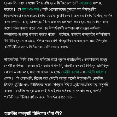
সূচনার তিন মাসের মধ্যে বিশ্বব্যাপী ২৫০ মিলিয়নেরও বেশি
খেলোয়াড়
সংগ্রহ
করেছে। এই
ট্যাপ-টু-আর্ন
গেমটি খেলোয়াড়দের কুকয়েন সহ শীর্ষস্থানীয়
ক্রিপ্টোকারেন্সি এক্সচেঞ্জের সিইও হওয়ার সুযোগ দেয়। এক্সচেঞ্জ সিইও হিসাবে, আপনি
কাজ সম্পাদন করে, আপগ্রেড কিনে এবং লেভেল আপ করার চ্যালেঞ্জ সমাধান করে
কয়েন মাইন করতে পারেন এবং এই উপার্জনগুলি আপনার এক্সচেঞ্জের কার্যক্রম
সম্প্রসারণের জন্য ব্যবহার করতে পারেন। বর্তমানে, হামস্টার কমব্যাটের অফিসিয়াল
ইউটিউব চ্যানেলে ৩৪.১ মিলিয়নেরও বেশি সাবস্ক্রাইবার রয়েছে এবং এর টেলিগ্রাম
কমিউনিটিতে ৫৩.১ মিলিয়নেরও বেশি সদস্য রয়েছে।
নাইজেরিয়া, ফিলিপাইন এবং রাশিয়ার মতো প্রধান বাজারগুলির খেলোয়াড়দের মধ্যে
গেমটি জনপ্রিয়। কয়েন মাইন করার পাশাপাশি, হামস্টার কমব্যাট বিভিন্ন অতিরিক্ত
বোনাস অফার করে, সবচেয়ে লাভজনক হচ্ছে
ডেইলি কম্বো
এবং
ডেইলি সাইফার
কোড। এই কোডগুলি, বিশেষ করে ডেইলি কম্বো কার্ডের উত্তরগুলি, রেডডিট,
টিকটক, টুইটার এবং ইউটিউবের মতো সোশ্যাল মিডিয়া প্ল্যাটফর্মগুলিতে বড় অনুসারী
রয়েছে। ডেইলি কম্বো এবং ডেইলি সাইফার সঠিকভাবে সমাধান করে, আপনি
প্রতিদিন ৬ মিলিয়ন পর্যন্ত কয়েন উপার্জন করতে পারেন।
হামস্টার কমব্যাট মিনিগেম ধাঁধা কী?