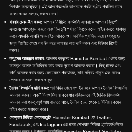
লিগ্যাল অন্তর্ভুক্ত। এই আপগ্রেডগুলি আপনাকে প্রতি ঘণ্টায় প্যাসিভ ভাবে
আরও কয়েন সংগ্রহ করতে দেবে।
বারবার চেক-ইন করুন:
আপনার নির্বাচিত কার্ডগুলি আপনাকে আপনার ক্রিপ্টো
এক্সচেঞ্জ আপগ্রেড করতে এবং তিন ঘন্টা পর্যন্ত ফ্রিতে কয়েন মাইন করতে সাহায্য
করবে এমনকি আপনি অফলাইনে থাকলেও। সর্বাধিক প্যাসিভ কয়েন সংগ্রহের
জন্য নিয়মিত গেমে লগ ইন করে আপনার আয় দাবি করুন এবং টাইমার রিসেট
করুন।
বন্ধুদের আমন্ত্রণ জানান:
আপনার বন্ধুদের Hamster Kombat খেলার জন্য
আমন্ত্রণ জানান অতিরিক্ত আয় করার সুযোগ আনলক করতে। কিছু টাস্ক এবং
কার্ড আনলক করার জন্য রেফারেলস প্রয়োজন, তাই সক্রিয় থাকুন এবং আরও
প্লেয়ার আমন্ত্রণ করতে থাকুন।
দৈনিক রিওয়ার্ডস দাবি করুন:
প্রতিদিন গেমে লগ ইন করে আপনার দৈনিক রিওয়ার্ডস
আনলক করুন। একটি দিনও মিস না করে ধারাবাহিকভাবে এই দৈনিক রিওয়ার্ডস
আনলক করা গুরুত্বপূর্ণ আয় বাড়াতে পারে, দৈনিক ৫০০ থেকে ৫ মিলিয়ন কয়েন
মাইন করতে সহায়তা করে।
সোশ্যাল মিডিয়া এনগেজমেন্ট:
Hamster Kombat কে Twitter,
Facebook, এবং Instagram এর মতো সোশ্যাল মিডিয়া প্ল্যাটফর্মগুলিতে
অনুসরণ করুন। উপরন্তু, আনুষ্ঠানিক Hamster Kombat YouTube