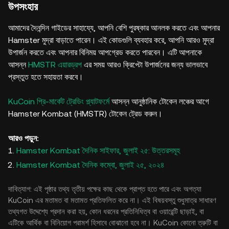
উপসংহার
আমাদের দৈনন্দিন গাইডের সাহায্যে, আপনি বেশি পুরষ্কার আনলক করতে এবং আপনার
Hamster মুদ্রা বাড়াতে পারেন। এই কোডগুলি ব্যবহার করে, আপনি আরও মুদ্রা
উপার্জন করতে এবং আপনার বিনিময় আপগ্রেড করতে পারবেন। এটি আপনাকে
আসন্ন
HMSTR এয়ারড্রপ
এর সময় আরও ক্রিপ্টো উপার্জনের জন্য ভালভাবে
প্রস্তুত হতে সহায়তা করবে।
KuCoin প্রি-মার্কেট ট্রেডিং প্ল্যাটফর্মে
আসন্ন আনুষ্ঠানিক টোকেন লঞ্চের আগে
Hamster Kombat (HMSTR) টোকেন ট্রেড করুন।
আরও পড়ুন:
Hamster Kombat দৈনিক সাইফার, জুলাই ২৫: উত্তরসমূহ
Hamster Kombat দৈনিক কম্বো, জুলাই ২৫, ২০২৪
দাবিত্যাগ: এই পৃষ্ঠার তথ্য তৃতীয় পক্ষের কাছ থেকে প্রাপ্ত হতে পারে এবং অগত্যা
KuCoin এর মতামত বা মতামত প্রতিফলিত করে না। এই বিষয়বস্তু শুধুমাত্র সাধারণ
তথ্যগত উদ্দেশ্যে প্রদান করা হয়, কোন ধরনের প্রতিনিধিত্ব বা ওয়ারেন্টি ছাড়াই, বা
এটিকে আর্থিক বা বিনিয়োগ পরামর্শ হিসাবে বোঝানো হবে না। KuCoin কোনো ত্রুটি বা