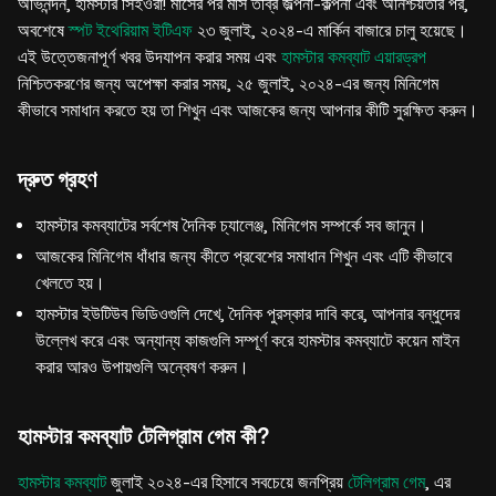
অভিনন্দন, হামস্টার সিইওরা! মাসের পর মাস তীব্র জল্পনা-কল্পনা এবং অনিশ্চয়তার পর,
অবশেষে
স্পট ইথেরিয়াম ইটিএফ
২৩ জুলাই, ২০২৪-এ মার্কিন বাজারে চালু হয়েছে।
এই উত্তেজনাপূর্ণ খবর উদযাপন করার সময় এবং
হামস্টার কমব্যাট এয়ারড্রপ
নিশ্চিতকরণের জন্য অপেক্ষা করার সময়, ২৫ জুলাই, ২০২৪-এর জন্য মিনিগেম
কীভাবে সমাধান করতে হয় তা শিখুন এবং আজকের জন্য আপনার কীটি সুরক্ষিত করুন।
দ্রুত গ্রহণ
হামস্টার কমব্যাটের সর্বশেষ দৈনিক চ্যালেঞ্জ, মিনিগেম সম্পর্কে সব জানুন।
আজকের মিনিগেম ধাঁধার জন্য কীতে প্রবেশের সমাধান শিখুন এবং এটি কীভাবে
খেলতে হয়।
হামস্টার ইউটিউব ভিডিওগুলি দেখে, দৈনিক পুরস্কার দাবি করে, আপনার বন্ধুদের
উল্লেখ করে এবং অন্যান্য কাজগুলি সম্পূর্ণ করে হামস্টার কমব্যাটে কয়েন মাইন
করার আরও উপায়গুলি অন্বেষণ করুন।
হামস্টার কমব্যাট টেলিগ্রাম গেম কী?
হামস্টার কমব্যাট
জুলাই ২০২৪-এর হিসাবে সবচেয়ে জনপ্রিয়
টেলিগ্রাম গেম
, এর