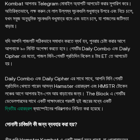
Kombat আপনার Telegram মোবাইল অ্যাপটি আপডেট করার সুপারিশ করে।
অতিরিক্তভাবে, লক্ষ করুন যে লাল উল্লম্ব সূচকগুলি শুধুমাত্র উপরে এবং নিচে চলে,
যখন সবুজ অনুভূমিক সূচকগুলি শুধুমাত্র বামে এবং ডানে চলে, যা পাজলের জটিলতা
বাড়ায়।
যদি আপনি পাজলটি সঠিকভাবে সমাধান করতে ব্যর্থ হন, পুনরায় চেষ্টা করার আগে
আপনাকে ৯০ মিনিট অপেক্ষা করতে হবে। গেমটির Daily Combo এবং Daily
Cipher এর মতো, পাজল মিনি-গেমটি প্রতিদিন বিকেল ৪ টায় ET তে আপডেট
হয়।
Daily Combo এবং Daily Cipher এর সাথে সাথে, আপনি মিনি গেমটি
প্রতিদিন খেলতে পারেন আসন্ন Hamster এয়ারড্রপ এবং HMSTR টোকেন
লঞ্চের আগে আপনার ইন-গেম আয় বাড়ানোর জন্য। The Block এ গেমটির
ডেভেলপারদের সাথে একটি সাক্ষাৎকারে পরবর্তী দুই বছরের মধ্যে একটি
দ্বিতীয় এয়ারড্রপ
ক্যাম্পেইনের পরিকল্পনাও নিশ্চিত করা হয়েছে।
সোনালী চাবিগুলি কী জন্য ব্যবহার করা হয়?
কীস গুলি Hamster Kombat এ একটি সম্পূর্ণ নতুন ধারণা, যা খেলোয়াড়দের