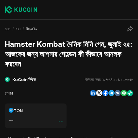
হোম
খবর
বিস্তারিত
Hamster Kombat দৈনিক মিনি গেম, জুলাই ২৫:
আজকের জন্য আপনার গোল্ডেন কী কীভাবে আনলক
করবেন
KuCoin নিউজ
রিলিজের সময়:
২৫/০৭/২০২৪, ০২:০৩:৫৮
শেয়ার
TON
--
--